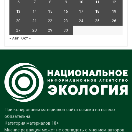
6
7
8
9
10
11
12
13
14
15
16
17
18
19
20
21
22
23
24
25
26
27
28
29
30
« Авг
Окт »
При копировании материалов сайта ссылка на nia.eco
обязательна.
Категория материалов 18+
Мнение редакции может не совпадать с мнением авторов.