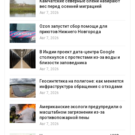
Камчатские северные олени набирают
и
вес перед осенней миграцией
Авг 7, 2026
А
Ozon запустит сбор помощи для
к
приютов Нижнего Новгорода
Авг 7, 2026
В Индии проект дата-центра Google
столкнулся с протестами из-за воды и
А
близости заповедника
Авг 7, 2026
Геосинтетика на полигоне: как меняется
инфраструктура обращения с отходами
Авг 7, 2026
Американские экологи предупредили о
масштабном загрязнении из-за
противопожарной пены
Авг 7, 2026