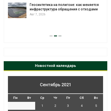
городам переживать жару
меняется
Авг 7, 2026
тходами
Минприроды потребовало ускорить
строительство мусорных объектов и
уборку контейнерных площадок
Авг 7, 2026
Новостной календарь
Сентябрь 2021
Пн
Вт
Ср
Чт
Пт
Сб
Вс
1
2
3
4
5