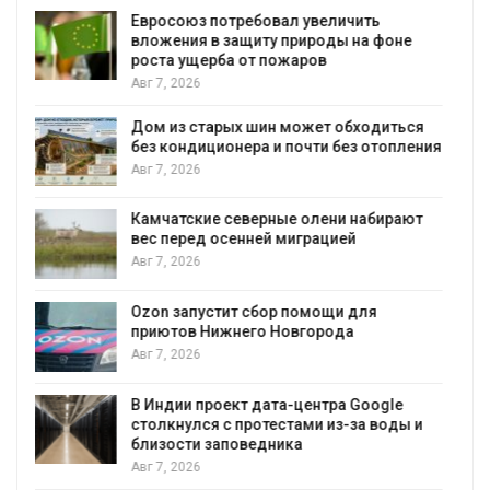
ь
Американские экологи предупредили
 фоне
масштабном загрязнении из-за
противопожарной пены
Авг 7, 2026
диться
Названы ведущие экологические НК
топления
России по итогам 2025 года
Авг 7, 2026
бирают
Тайфун, засуха и пожары: сразу
несколько регионов столкнулись с
экстремальными природными
явлениями
Авг 7, 2026
я
Солнечные панели над каналами
позволяют одновременно
вырабатывать энергию и экономить
воду
ogle
воды и
Авг 7, 2026
Дождевая вода с крыш может помо