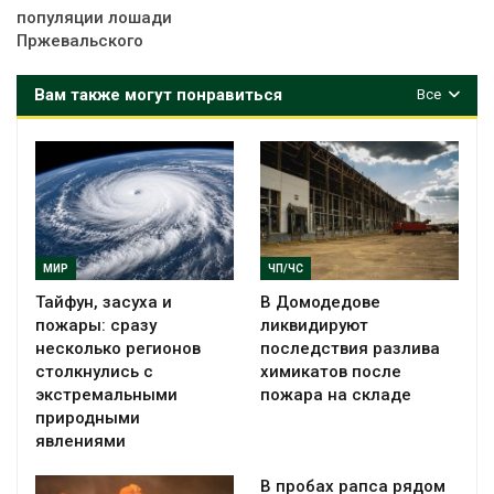
популяции лошади
Пржевальского
Вам также могут понравиться
Все
МИР
ЧП/ЧС
Тайфун, засуха и
В Домодедове
пожары: сразу
ликвидируют
несколько регионов
последствия разлива
столкнулись с
химикатов после
экстремальными
пожара на складе
природными
явлениями
В пробах рапса рядом