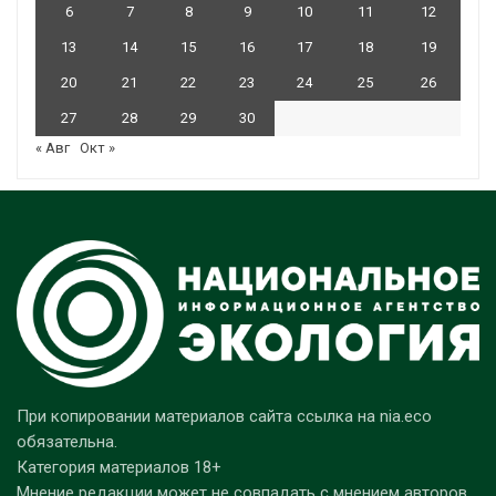
6
7
8
9
10
11
12
13
14
15
16
17
18
19
20
21
22
23
24
25
26
27
28
29
30
« Авг
Окт »
При копировании материалов сайта ссылка на nia.eco
обязательна.
Категория материалов 18+
Мнение редакции может не совпадать с мнением авторов.