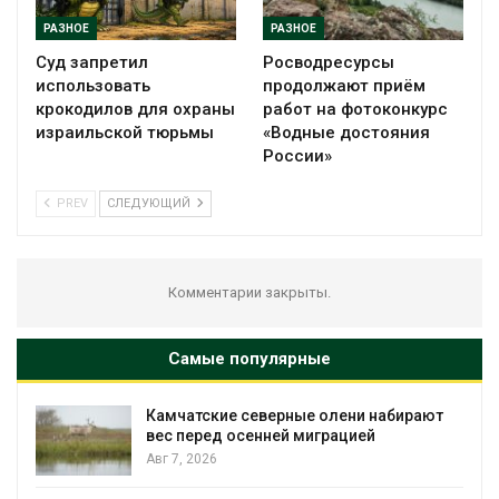
РАЗНОЕ
РАЗНОЕ
Суд запретил
Росводресурсы
использовать
продолжают приём
крокодилов для охраны
работ на фотоконкурс
израильской тюрьмы
«Водные достояния
России»
PREV
СЛЕДУЮЩИЙ
Комментарии закрыты.
Самые популярные
Камчатские северные олени набирают
и
вес перед осенней миграцией
Авг 7, 2026
А