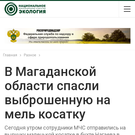
Главная
Разное
В Магаданской
области спасли
выброшенную на
мель косатку
Сегодня утром сотрудники МЧС отправились на
выручку маленькой косатке в бухте Нагаева в