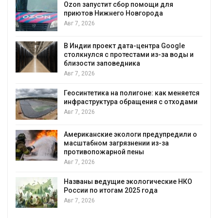
Ozon запустит сбор помощи для
к
приютов Нижнего Новгорода
Авг 7, 2026
В Индии проект дата-центра Google
столкнулся с протестами из-за воды и
А
близости заповедника
Авг 7, 2026
Геосинтетика на полигоне: как меняется
инфраструктура обращения с отходами
Авг 7, 2026
Американские экологи предупредили о
масштабном загрязнении из-за
противопожарной пены
Авг 7, 2026
Названы ведущие экологические НКО
России по итогам 2025 года
Авг 7, 2026
я