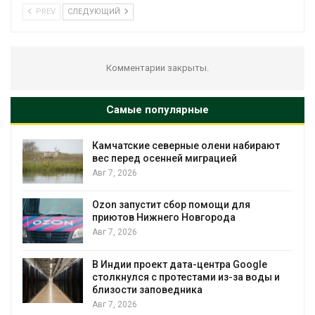
PREV
СЛЕДУЮЩИЙ
Комментарии закрыты.
Самые популярные
Камчатские северные олени набирают
и
вес перед осенней миграцией
Авг 7, 2026
А
Ozon запустит сбор помощи для
к
приютов Нижнего Новгорода
Авг 7, 2026
В Индии проект дата-центра Google
столкнулся с протестами из-за воды и
А
близости заповедника
Авг 7, 2026