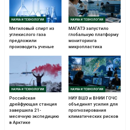
НАУКА И ТЕХНОЛОГИИ
НАУКА И ТЕХНОЛОГИИ
Метиловый спирт из
МАГАТЭ запустило
углекислого газа
глобальную платформу
предложили
мониторинга
производить ученые
микропластика
НАУКА И ТЕХНОЛОГИИ
НАУКА И ТЕХНОЛОГИИ
Российская
НИУ ВШЭ и ВНИИ ГОЧС
дрейфующая станция
объединят усилия для
завершила 21-
прогнозирования
месячную экспедицию
климатических рисков
в Арктике