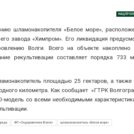
026
В Кении прот
НАЦПРОЕ
Спасённые от
строительств
исчезновения крокодилы
проверяют по
всё чаще нападают на
терроризме
анию шламонакопителя «Белое море», располож
жителей Малайзии
Авг 5, 2026
его завода «Химпром». Его ликвидация предусм
026
Суд запретил
овлению Волги. Всего на объекте накоплено 
В России изменили
использоват
ние рекультивации составляет порядка 733 м
правила защиты от
крокодилов 
паводков,
израильской
лесоустройства,
Авг 5, 2026
вства и регистрации пестицидов
026
амонакопитель площадью 25 гектаров, а также 
Органические
оказались «х
 одного километра. Как сообщает «ГТРК Волгогр
От спасения рек до
климата»: ис
цифровых экотроп:
показало пр
D-модель со всеми необходимыми характеристик
определены финалисты
экологических расчётов
Детского
льтивации.
Авг 5, 2026
ического форума
026
Стартовал пр
вреда
ФП «Оздоровление Волги»
шламонакопитель «Белое море»
на экологиче
Обратный разворот: Shell
премию