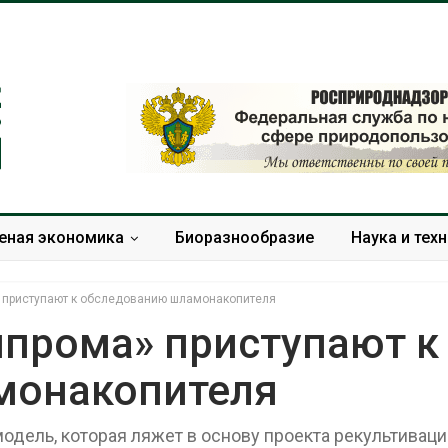
еная экономика
Биоразнообразие
Наука и тех
» приступают к обследованию шламонакопителя
мпрома» приступают к
монакопителя
Минприроды утвердило
Москвариум о
единую систему
летие трёхд
мониторинга и оценки
фестивалем
дель, которая ляжет в основу проекта рекультиваци
нагрузки на Байкал
Авг 5, 2026