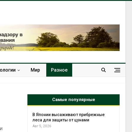
нологии
Мир
Разное
Самые популярные
тметит 11-
В Японии высаживают прибрежные
невным
леса для защиты от цунами
Авг 5, 2026
и