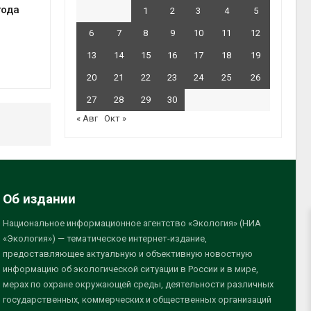
года
1
2
3
4
5
6
7
8
9
10
11
12
13
14
15
16
17
18
19
20
21
22
23
24
25
26
27
28
29
30
« Авг
Окт »
Об издании
Национальное информационное агентство «Экология» (НИА
«Экология») — тематическое интернет-издание,
предоставляющее актуальную и объективную новостную
информацию об экологической ситуации в России и в мире,
мерах по охране окружающей среды, деятельности различных
государственных, коммерческих и общественных организаций