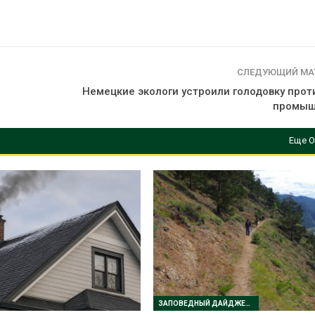
продаёт европейские
«Экопозитив-
ВИЭ-активы и усиливает
Авг 5, 2026
ставку на нефть и газ
026
Омская облас
ещё 598 млн 
СЛЕДУЮЩИЙ МА
Ливни и наводнения на
перевод час
юге Индии привели к
на газ
Немецкие экологи устроили голодовку прот
гибели 14 человек
Авг 5, 2026
промыш
Авг 4, 2026
Еще О
ЗАПОВЕДНЫЙ ДАЙДЖЕСТ