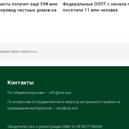
асть получит ещё 598 млн
Федеральные ООПТ с начала 
перевод частных домов на
посетили 11 млн человек
мментарии закрыты.
Контакты
По общим вопросам — info@nia.eco
По вопросам сотрудничества и запросу актуального прайса на
размещение материалов — eco@nia.eco
Свидетельство о регистрации СМИ Эл № ФС77-80306