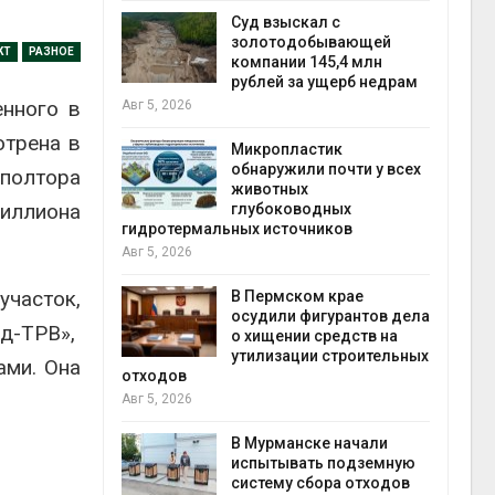
Авг 5
Суд взыскал с
ивников
золотодобывающей
КТ
РАЗНОЕ
а АЭС
компании 145,4 млн
 статье о
рублей за ущерб недрам
енного в
Авг 5, 2026
отрена в
Авг 5
Микропластик
обнаружили почти у всех
полтора
ь
животных
иллиона
для охраны
глубоководных
 тюрьмы
гидротермальных источников
Авг 5, 2026
рыбо
Авг 5
участок,
 яйца
В Пермском крае
уже для
осудили фигурантов дела
ад-ТРВ»,
следование
о хищении средств на
еделы
утилизации строительных
ами. Она
отходов
Авг 5, 2026
экол
Авг 4
ием заявок
В Мурманске начали
скую
испытывать подземную
систему сбора отходов