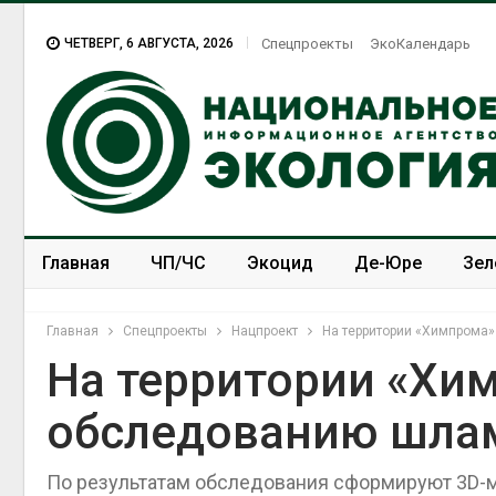
ЧЕТВЕРГ, 6 АВГУСТА, 2026
Спецпроекты
ЭкоКалендарь
Главная
ЧП/ЧС
Экоцид
Де-Юре
Зел
Спецпроекты
ЭкоЗОЖ
Главная
Спецпроекты
Нацпроект
На территории «Химпрома
На территории «Хи
обследованию шла
По результатам обследования сформируют 3D-мо