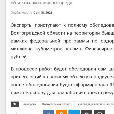
объекта накопленного вреда.
Авг 5, 2
Опубликовано
Сен 18, 2021
Эксперты приступают к полному обследов
Волгоградской области на территории бывш
Авг 5, 2
рамках федеральной программы по оздор
миллиона кубометров шлама. Финансирова
рублей.
рыболо
Авг 5, 2
В процессе работ будет обследован сам шл
прилегающий к опасному объекту в радиусе
после обследования будет сформирована 3
ляжет в основу для разработки проекта реку
эколог
Авг 4, 2
«Химпром»
Волгоградская область
ликвидация накопленного 