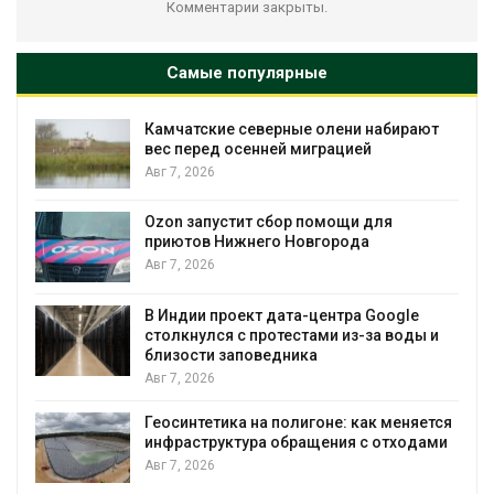
Комментарии закрыты.
Самые популярные
Камчатские северные олени набирают
и
вес перед осенней миграцией
Авг 7, 2026
А
Ozon запустит сбор помощи для
к
приютов Нижнего Новгорода
Авг 7, 2026
В Индии проект дата-центра Google
столкнулся с протестами из-за воды и
А
близости заповедника
Авг 7, 2026
Геосинтетика на полигоне: как меняется
инфраструктура обращения с отходами
Авг 7, 2026