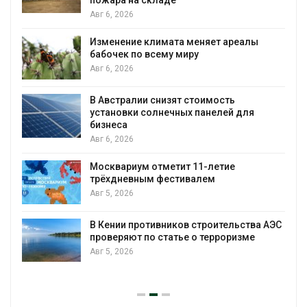
пожара на складе
Авг 6, 2026
Изменение климата меняет ареалы
бабочек по всему миру
Авг 6, 2026
В Австралии снизят стоимость
установки солнечных панелей для
бизнеса
Авг 6, 2026
Москвариум отметит 11-летие
трёхдневным фестивалем
Авг 5, 2026
А
В Кении противников строительства АЭС
проверяют по статье о терроризме
т
Авг 5, 2026