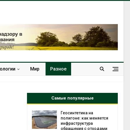
нологии
Мир
Разное
Самые популярные
в
Геосинтетика на
ща Волги и
полигоне: как меняется
те может
инфраструктура
рму почти в
обращения с отходами