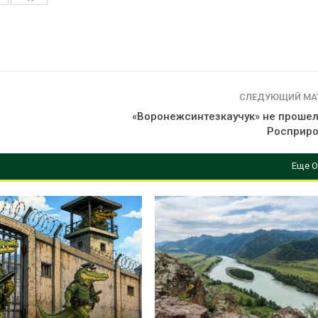
из воздуха с помощью
Авг 7, 2026
ветра
026
В Индии прое
центра Googl
Приложение «Экопульс»
столкнулся с
для контроля мусорных
из-за воды и
площадок запустят в
заповедника
СЛЕДУЮЩИЙ МА
сентябре
Авг 7, 2026
026
«Воронежсинтезкаучук» не прошел
Росприр
Еще О