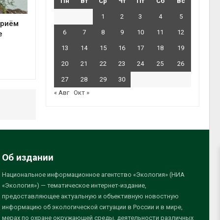
Пн
Вт
Ср
Чт
Пт
Сб
Вс
1
2
3
4
5
приём
6
7
8
9
10
11
12
е
13
14
15
16
17
18
19
20
21
22
23
24
25
26
27
28
29
30
« Авг
Окт »
Об издании
Национальное информационное агентство «Экология» (НИА
«Экология») — тематическое интернет-издание,
предоставляющее актуальную и объективную новостную
информацию об экологической ситуации в России и в мире,
мерах по охране окружающей среды, деятельности различных