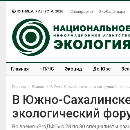
ПЯТНИЦА, 7 АВГУСТА, 2026
Спецпроекты
ЭкоКалендарь
Главная
ЧП/ЧС
Экоцид
Де-Юре
Зел
Спецпроекты
ЭкоЗОЖ
Главная
Разное
В Южно-Сахалинске стартовал крупный эколог
В Южно-Сахалинске
экологический фор
Во время «ProДФО» с 28 по 30 специалисты раз