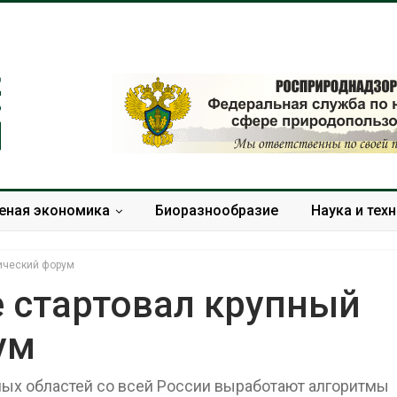
еная экономика
Биоразнообразие
Наука и тех
ический форум
 стартовал крупный
ум
Минприроды
Приток воды 
потребовало ускорить
водохранили
строительство мусорных
Камы в авгус
ных областей со всей России выработают алгоритмы
объектов и уборку
превысить но