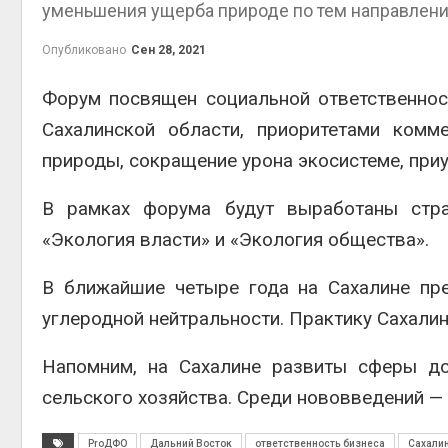
уменьшения ущерба природе по тем направлени
контей
Авг 7, 2
Опубликовано
Сен 28, 2021
Форум посвящен социальной ответственност
Сахалинской области, приоритетами комм
Авг 6, 2
природы, сокращение урона экосистеме, при
В рамках форума будут выработаны страт
«Экология власти» и «Экология общества».
Авг 6, 2
В ближайшие четыре года на Сахалине пр
углеродной нейтральности. Практику Сахалин
Напомним, на Сахалине развиты сферы доб
Авг 6, 2
сельского хозяйства. Среди нововведений — 
ProДФО
Дальний Восток
ответственность бизнеса
Сахали