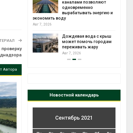
каналами позволяют
одновременно
вырабатывать энергию и
Авг 6
кт дата-
экономить воду
e
Авг 7, 2026
 протестами
 близости
Дождевая вода с крыш
ТЕРИАЛ
может помочь городам
переживать жару
Авг 6
 проверку
Авг 7, 2026
однадзора
т Автора
Новостной календарь
Сентябрь 2021