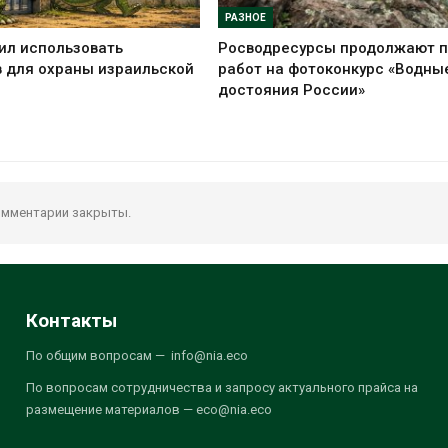
РАЗНОЕ
ил использовать
Росводресурсы продолжают 
 для охраны израильской
работ на фотоконкурс «Водны
достояния России»
мментарии закрыты.
Контакты
По общим вопросам — info@nia.eco
По вопросам сотрудничества и запросу актуального прайса на
размещение материалов — eco@nia.eco