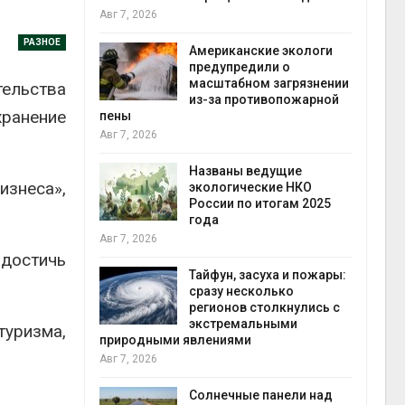
конт
Авг 7, 2026
Авг 7
РАЗНОЕ
Американские экологи
требовал
предупредили о
ожения в
масштабном загрязнении
тельства
ды на фоне
из-за противопожарной
хранение
 от пожаров
пены
Авг 7, 2026
Авг 6
х шин
Названы ведущие
знеса»,
ться без
экологические НКО
 и почти
России по итогам 2025
я
года
Авг 7, 2026
Авг 6
достичь
северные
Тайфун, засуха и пожары:
ют вес
сразу несколько
й миграцией
регионов столкнулись с
экстремальными
туризма,
природными явлениями
Авг 6
Авг 7, 2026
т сбор
приютов
города
Солнечные панели над