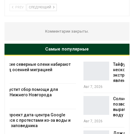
PREV
СЛЕДУЮЩИЙ
Комментарии закрыты.
Самые популярные
Тайфун, засуха и пожары: сразу
несколько регионов столкнулись с
экстремальными природными
явлениями
Авг 7, 2026
Солнечные панели над каналами
позволяют одновременно
вырабатывать энергию и экономить
воду
Авг 7, 2026
Дождевая вода с крыш может помочь