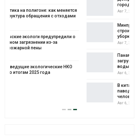
городам переживать жару
я
Авг 7, 2026
Минприроды потребовало ускорить
строительство мусорных объектов и
уборку контейнерных площадок
Авг 7, 2026
Панамский канал вновь ограничивает
загрузку судов из-за дефицита пресной
воды
Авг 6, 2026
В китайской провинции Шэньси из-за
паводков эвакуировали более 140 тыс.
человек
Авг 6, 2026