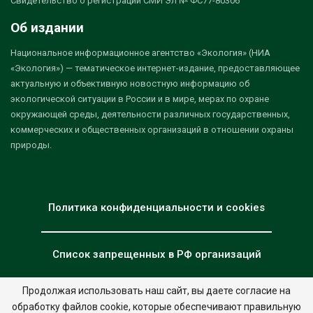
Свидетельство о регистрации СМИ Эл № ФС77-80306
Об издании
Национальное информационное агентство «Экология» (НИА
«Экология») — тематическое интернет-издание, предоставляющее
актуальную и объективную новостную информацию об
экологической ситуации в России и в мире, мерах по охране
окружающей среды, деятельности различных государственных,
коммерческих и общественных организаций в отношении охраны
природы.
Политика конфиденциальности и cookies
Список запрещенных в РФ организаций
Продолжая использовать наш сайт, вы даете согласие на
обработку файлов cookie, которые обеспечивают правильную
© 2026 - НИА "Экология". Все права защищены.
Дизайн:
nia.eco