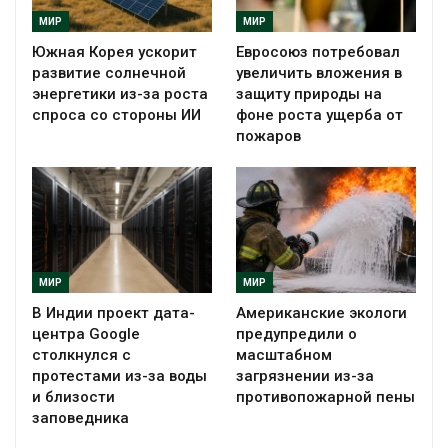
МИР
МИР
Южная Корея ускорит
Евросоюз потребовал
развитие солнечной
увеличить вложения в
энергетики из-за роста
защиту природы на
спроса со стороны ИИ
фоне роста ущерба от
пожаров
МИР
МИР
В Индии проект дата-
Американские экологи
центра Google
предупредили о
столкнулся с
масштабном
протестами из-за воды
загрязнении из-за
и близости
противопожарной пены
заповедника