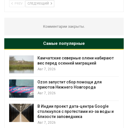
PREV
СЛЕДУЮЩИЙ
Комментарии закрыты.
Самые популярные
Камчатские северные олени набирают
вес перед осенней миграцией
Авг 7, 2026
Авг
Ozon запустит сбор помощи для
приютов Нижнего Новгорода
Авг 7, 2026
В Индии проект дата-центра Google
столкнулся с протестами из-за воды и
Авг
близости заповедника
Авг 7, 2026