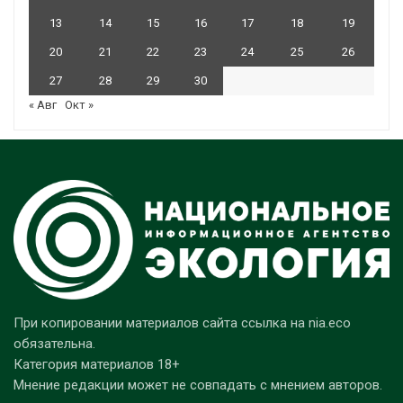
13
14
15
16
17
18
19
20
21
22
23
24
25
26
27
28
29
30
« Авг
Окт »
При копировании материалов сайта ссылка на nia.eco
обязательна.
Категория материалов 18+
Мнение редакции может не совпадать с мнением авторов.