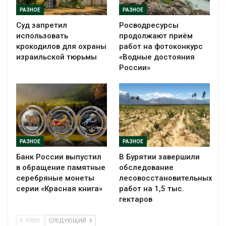
РАЗНОЕ
РАЗНОЕ
Суд запретил
Росводресурсы
использовать
продолжают приём
крокодилов для охраны
работ на фотоконкурс
израильской тюрьмы
«Водные достояния
России»
РАЗНОЕ
РАЗНОЕ
Банк России выпустил
В Бурятии завершили
в обращение памятные
обследование
серебряные монеты
лесовосстановительных
серии «Красная книга»
работ на 1,5 тыс.
гектаров
PREV
СЛЕДУЮЩИЙ