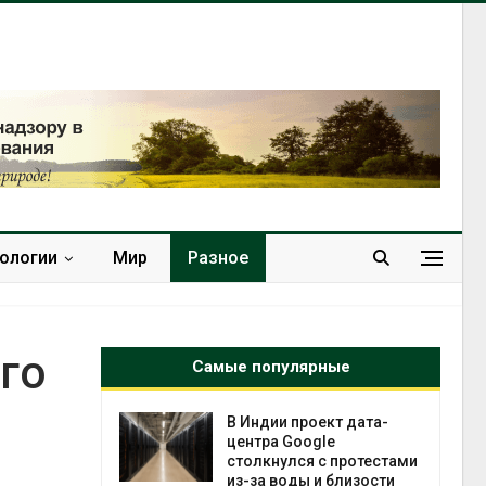
нологии
Мир
Разное
го
Самые популярные
 ускорит
В Индии проект дата-
нечной
центра Google
-за роста
столкнулся с протестами
ороны ИИ
из-за воды и близости