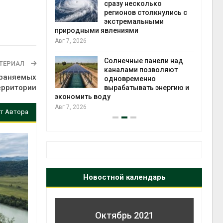
й миграцией
сразу несколько
регионов столкнулись с
Авг 6
экстремальными
природными явлениями
т сбор
Авг 7, 2026
приютов
города
Солнечные панели над
ТЕРИАЛ
каналами позволяют
Авг 6
храняемых
одновременно
ерритории
вырабатывать энергию и
экономить воду
Авг 7, 2026
т Автора
Новостной календарь
Октябрь 2021