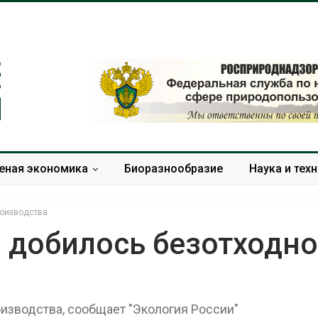
еная экономика
Биоразнообразие
Наука и тех
роизводства
 добилось безотходно
Дождевая вода с крыш
Южная Корея
может помочь городам
развитие сол
переживать жару
энергетики из
изводства, сообщает "Экология России"
спроса со ст
Авг 7, 2026