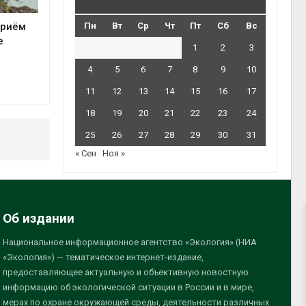
приём
Пн
Вт
Ср
Чт
Пт
Сб
Вс
е
1
2
3
4
5
6
7
8
9
10
11
12
13
14
15
16
17
18
19
20
21
22
23
24
25
26
27
28
29
30
31
« Сен
Ноя »
Об издании
Национальное информационное агентство «Экология» (НИА
«Экология») — тематическое интернет-издание,
предоставляющее актуальную и объективную новостную
информацию об экологической ситуации в России и в мире,
мерах по охране окружающей среды, деятельности различных