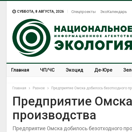
СУББОТА, 8 АВГУСТА, 2026
Спецпроекты
ЭкоКалендарь
Главная
ЧП/ЧС
Экоцид
Де-Юре
Зел
Спецпроекты
ЭкоЗОЖ
Главная
Разное
Предприятие Омска добилось безотходного п
Предприятие Омска
производства
Предприятие Омска добилось безотходного про