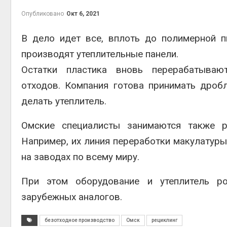
Опубликовано
Окт 6, 2021
В дело идет все, вплоть до полимерной 
производят утеплительные панели.
контей
Авг 7, 2
Остатки пластика вновь перерабатыва
отходов. Компания готова принимать дроб
делать утеплитель.
Омские специалисты занимаются также р
Авг 6, 2
Например, их линия переработки макулатуры
на заводах по всему миру.
При этом оборудование и утеплитель ро
Авг 6, 2
зарубежных аналогов.
безотходное производство
Омск
рециклинг