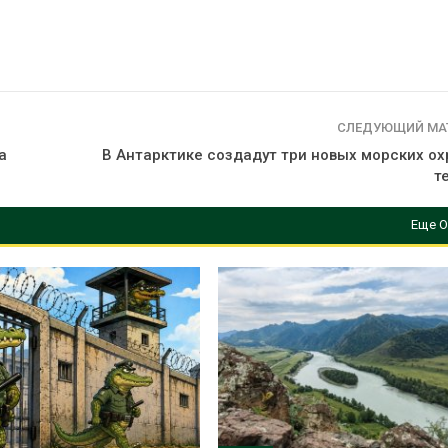
вторсырья
перед осенне
026
Авг 7, 2026
Учёные предложили
Ozon запусти
получать питьевую воду
помощи для 
из воздуха с помощью
Нижнего Нов
ветра
Авг 7, 2026
СЛЕДУЮЩИЙ МА
026
а
В Антарктике создадут три новых морских о
т
Еще О