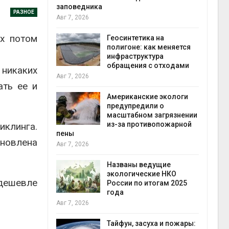
заповедника
РАЗНОЕ
Авг 7, 2026
в
ых потом
ща Волги и
Геосинтетика на
те может
полигоне: как меняется
рму почти в
инфраструктура
конт
обращения с отходами
Авг 7
никаких
Авг 7, 2026
ать ее и
требовал
Американские экологи
ожения в
предупредили о
ды на фоне
масштабном загрязнении
 от пожаров
из-за противопожарной
клинга.
Авг 6
пены
ановлена
Авг 7, 2026
х шин
ться без
Названы ведущие
 и почти
экологические НКО
дешевле
я
России по итогам 2025
Авг 6
года
Авг 7, 2026
северные
ют вес
Тайфун, засуха и пожары: