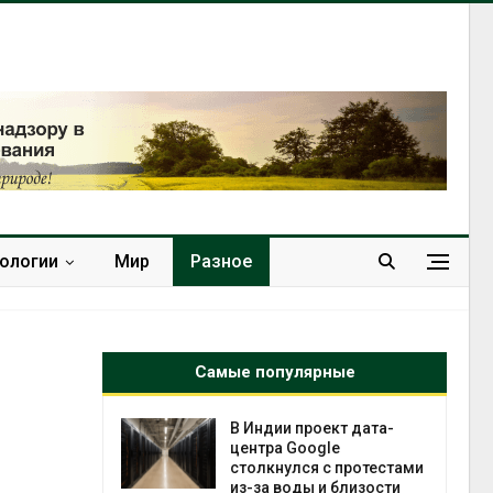
нологии
Мир
Разное
Самые популярные
 ускорит
В Индии проект дата-
нечной
центра Google
-за роста
столкнулся с протестами
ороны ИИ
из-за воды и близости