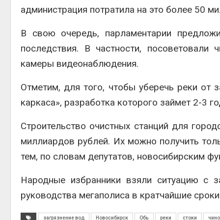
администрация потратила на это более 50 ми
Авг 6, 2
В свою очередь, парламентарии предложи
последствия. В частности, посоветовали
камеры видеонаблюдения.
Авг 6, 2
Отметим, для того, чтобы уберечь реки от 
каркаса», разработка которого займет 2-3 го
Строительство очистных станций для город
миллиардов рублей. Их можно получить тол
тем, по словам депутатов, новосибирским фу
Народные избранники взяли ситуацию с з
руководства мегаполиса в кратчайшие сроки
загрязнение вод
Новосибирск
Обь
реки
стоки
чино