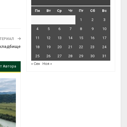
Пн
Вт
Ср
Чт
Пт
Сб
Вс
1
2
3
4
5
6
7
8
9
10
11
12
13
14
15
16
17
ТЕРИАЛ
 кладбище
18
19
20
21
22
23
24
25
26
27
28
29
30
31
« Сен
Ноя »
т Автора