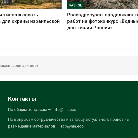
РАЗНОЕ
ил использовать
Росводресурсы продолжают 
 для охраны израильской
работ на фотоконкурс «Водны
достояния России»
мментарии закрыты.
Контакты
По общим вопросам — info@nia.eco
По вопросам сотрудничества и запросу актуального прайса на
размещение материалов — eco@nia.eco