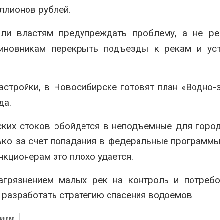
вторсырья
перед осенне
ллионов рублей.
026
Авг 7, 2026
ли властям предупреждать проблему, а не ре
Учёные предложили
Ozon запусти
получать питьевую воду
помощи для 
 чиновникам перекрыть подъезды к рекам и ус
из воздуха с помощью
Нижнего Нов
ветра
Авг 7, 2026
026
застройки, в Новосибирске готовят план «Водно-
да.
ских стоков обойдется в неподъемные для горо
ько за счет попадания в федеральные программ
нкционерам это плохо удается.
агрязнением малых рек на контроль и потребо
 разработать стратегию спасения водоемов.
вники