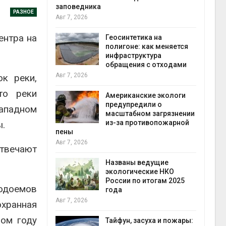
заповедника
РАЗНОЕ
Авг 7, 2026
в
ентра на
ща Волги и
Геосинтетика на
те может
полигоне: как меняется
рму почти в
инфраструктура
конт
обращения с отходами
Авг 7
Авг 7, 2026
к реки,
то реки
требовал
Американские экологи
ожения в
предупредили о
Западном
ды на фоне
масштабном загрязнении
 от пожаров
из-за противопожарной
.
Авг 6
пены
Авг 7, 2026
отвечают
х шин
ться без
Названы ведущие
 и почти
экологические НКО
я
России по итогам 2025
Авг 6
водоемов
года
Авг 7, 2026
охранная
северные
лом году
ют вес
Тайфун, засуха и пожары: