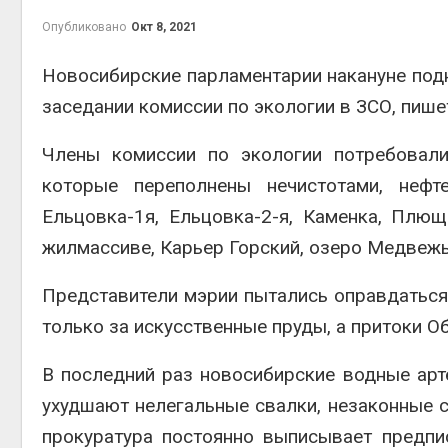
Опубликовано
Окт 8, 2021
Новосибирские парламентарии накануне подн
заседании комиссии по экологии в ЗСО, пише
контей
Авг 7, 2
Члены комиссии по экологии потребовали
которые переполнены нечистотами, нефт
Ельцовка-1я, Ельцовка-2-я, Каменка, Плю
жилмассиве, Карьер Горский, озеро Медвеж
Авг 6, 2
Представители мэрии пытались оправдаться
только за искусственные пруды, а притоки О
Авг 6, 2
В последний раз новосибирские водные арте
ухудшают нелегальные свалки, незаконные с
прокуратура постоянно выписывает предпи