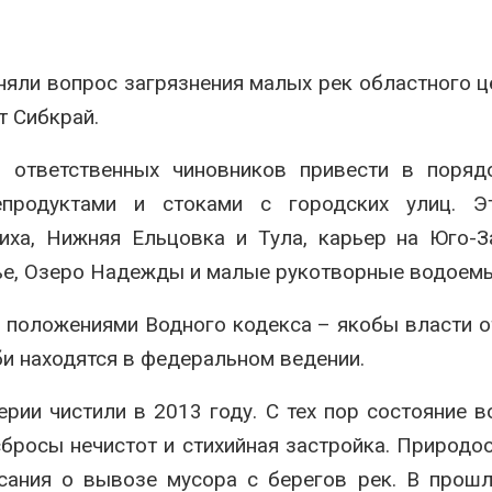
Авг 7, 2026
Минприроды
потребовало ускорить
Приток воды 
яли вопрос загрязнения малых рек областного ц
строительство мусорных
водохранили
объектов и уборку
Камы в авгус
т Сибкрай.
нерных площадок
превысить но
полтора раза
026
Авг 7, 2026
 ответственных чиновников привести в порядо
Панамский канал вновь
епродуктами и стоками с городских улиц. Э
ограничивает загрузку
Евросоюз по
судов из-за дефицита
увеличить вл
щиха, Нижняя Ельцовка и Тула, карьер на Юго-
пресной воды
защиту приро
роста ущерба
ье, Озеро Надежды и малые рукотворные водоемы
026
Авг 7, 2026
В китайской провинции
 положениями Водного кодекса – якобы власти 
Шэньси из-за паводков
Дом из стары
эвакуировали более 140
может обходи
би находятся в федеральном ведении.
тыс. человек
кондиционера
без отоплени
026
рии чистили в 2013 году. С тех пор состояние 
Авг 7, 2026
МЕГА и ВкусВилл
бросы нечистот и стихийная застройка. Природо
установили
Камчатские 
сания о вывозе мусора с берегов рек. В прош
экообменники для сбора
олени набира