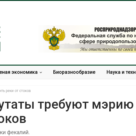
еная экономика
Биоразнообразие
Наука и тех
ть реки от стоков
утаты требуют мэрию
токов
Дождевая вода с крыш
Южная Корея
может помочь городам
развитие сол
переживать жару
энергетики из
ки фекалий.
спроса со ст
Авг 7, 2026