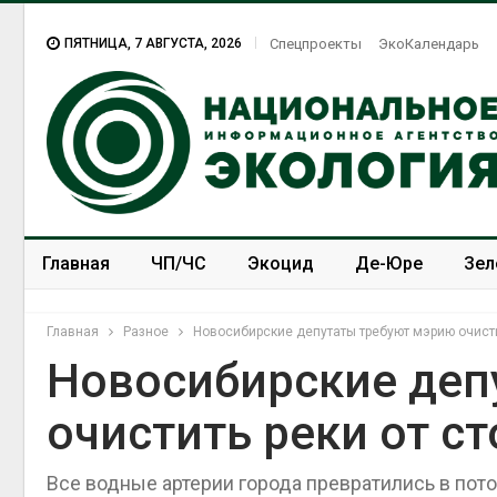
ПЯТНИЦА, 7 АВГУСТА, 2026
Спецпроекты
ЭкоКалендарь
Главная
ЧП/ЧС
Экоцид
Де-Юре
Зел
Спецпроекты
ЭкоЗОЖ
Главная
Разное
Новосибирские депутаты требуют мэрию очисти
Новосибирские деп
очистить реки от с
Все водные артерии города превратились в пото