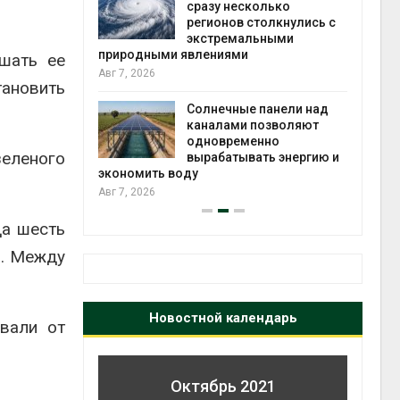
й миграцией
сразу несколько
регионов столкнулись с
Авг 6
экстремальными
природными явлениями
шать ее
т сбор
Авг 7, 2026
приютов
тановить
города
Солнечные панели над
каналами позволяют
Авг 6
одновременно
зеленого
вырабатывать энергию и
экономить воду
Авг 7, 2026
да шесть
ы. Между
Новостной календарь
вали от
Октябрь 2021