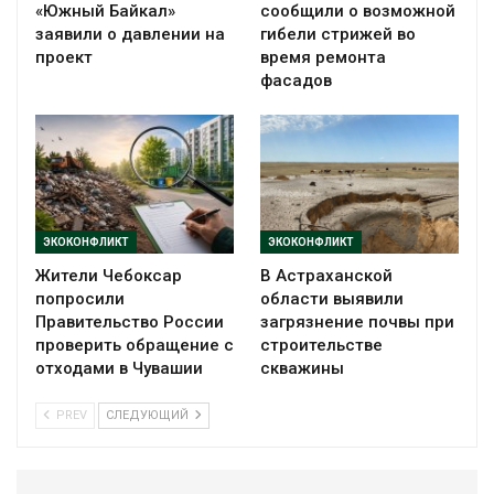
«Южный Байкал»
сообщили о возможной
заявили о давлении на
гибели стрижей во
проект
время ремонта
фасадов
ЭКОКОНФЛИКТ
ЭКОКОНФЛИКТ
Жители Чебоксар
В Астраханской
попросили
области выявили
Правительство России
загрязнение почвы при
проверить обращение с
строительстве
отходами в Чувашии
скважины
PREV
СЛЕДУЮЩИЙ