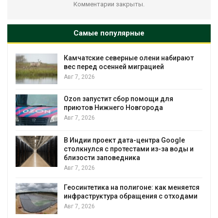
Комментарии закрыты.
Самые популярные
Камчатские северные олени набирают
и
вес перед осенней миграцией
Авг 7, 2026
А
Ozon запустит сбор помощи для
к
приютов Нижнего Новгорода
Авг 7, 2026
В Индии проект дата-центра Google
столкнулся с протестами из-за воды и
А
близости заповедника
Авг 7, 2026
Геосинтетика на полигоне: как меняется
инфраструктура обращения с отходами
Авг 7, 2026