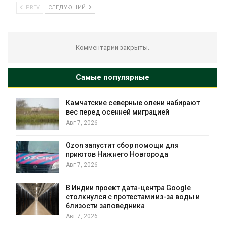
PREV
СЛЕДУЮЩИЙ
Комментарии закрыты.
Самые популярные
Камчатские северные олени набирают
и
вес перед осенней миграцией
Авг 7, 2026
А
Ozon запустит сбор помощи для
к
приютов Нижнего Новгорода
Авг 7, 2026
В Индии проект дата-центра Google
столкнулся с протестами из-за воды и
А
близости заповедника
Авг 7, 2026