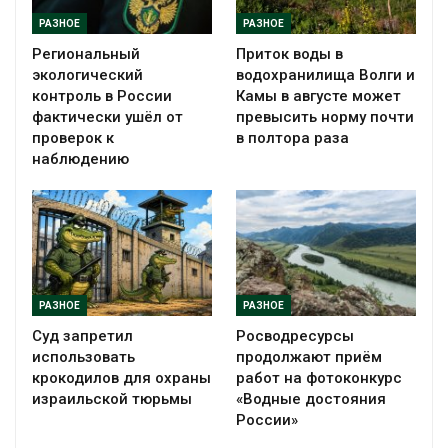
РАЗНОЕ
РАЗНОЕ
Региональный
Приток воды в
экологический
водохранилища Волги и
контроль в России
Камы в августе может
фактически ушёл от
превысить норму почти
проверок к
в полтора раза
наблюдению
РАЗНОЕ
РАЗНОЕ
Суд запретил
Росводресурсы
использовать
продолжают приём
крокодилов для охраны
работ на фотоконкурс
израильской тюрьмы
«Водные достояния
России»