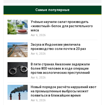
Самые популярные
Учёные научили салат производить
И
«животный» белок для растительного
б
мяса
А
Авг 6, 2026
В
Засуха в Индонезии увеличила
у
производство соли почти в 20 раз
б
Авг 6, 2026
А
В пяти странах Амазонии задержали
М
более 800 человек в ходе операции
против экологических преступлений
А
Авг 6, 2026
В
Новый порядок расчёта нарушений квот
п
на промышленные выбросы может
А
появиться в ближайшее время
Авг 6, 2026
С