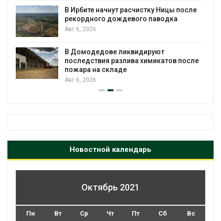
д
В Ирбите начнут расчистку Ницы после
А
рекордного дождевого паводка
Авг 6, 2026
О
к
В Домодедове ликвидируют
п
последствия разлива химикатов после
А
пожара на складе
Авг 6, 2026
Новостной календарь
Октябрь 2021
Пн
Вт
Ср
Чт
Пт
Сб
Вс