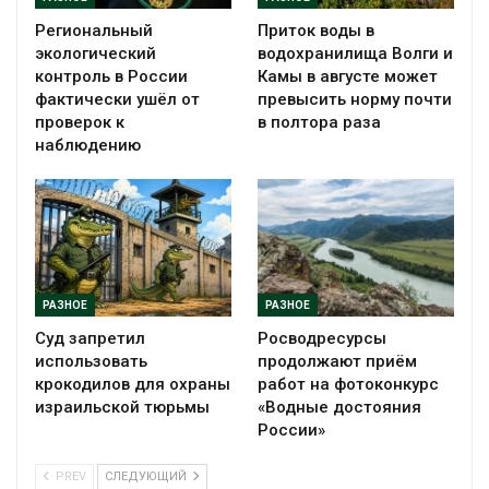
Региональный
Приток воды в
экологический
водохранилища Волги и
контроль в России
Камы в августе может
фактически ушёл от
превысить норму почти
проверок к
в полтора раза
наблюдению
РАЗНОЕ
РАЗНОЕ
Суд запретил
Росводресурсы
использовать
продолжают приём
крокодилов для охраны
работ на фотоконкурс
израильской тюрьмы
«Водные достояния
России»
PREV
СЛЕДУЮЩИЙ