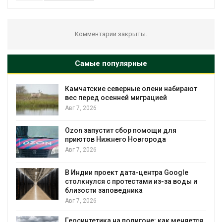
Комментарии закрыты.
Самые популярные
Камчатские северные олени набирают
вес перед осенней миграцией
Авг 7, 2026
Авг 
Ozon запустит сбор помощи для
приютов Нижнего Новгорода
Авг 7, 2026
В Индии проект дата-центра Google
столкнулся с протестами из-за воды и
Авг 
близости заповедника
Авг 7, 2026
Геосинтетика на полигоне: как меняется