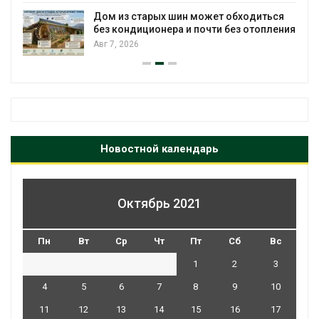
Дом из старых шин может обходиться
без кондиционера и почти без отопления
Авг 7, 2026
Новостной календарь
Октябрь 2021
Пн
Вт
Ср
Чт
Пт
Сб
Вс
1
2
3
4
5
6
7
8
9
10
11
12
13
14
15
16
17