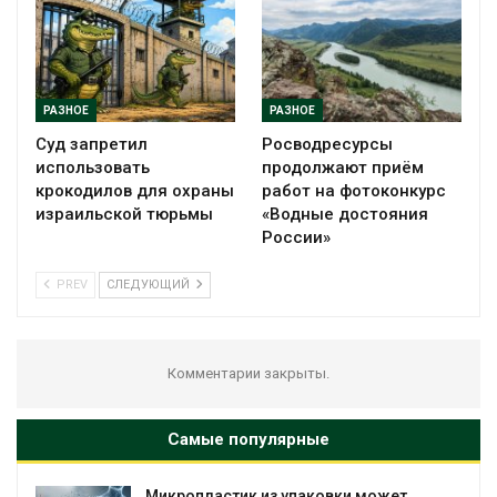
РАЗНОЕ
РАЗНОЕ
Суд запретил
Росводресурсы
использовать
продолжают приём
крокодилов для охраны
работ на фотоконкурс
израильской тюрьмы
«Водные достояния
России»
PREV
СЛЕДУЮЩИЙ
Комментарии закрыты.
Самые популярные
Микропластик из упаковки может