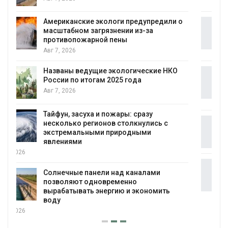
Авг 7, 2026
и о
Панамский канал вновь ограничивает
загрузку судов из-за дефицита пресной
воды
Авг 6, 2026
КО
В китайской провинции Шэньси из-за
паводков эвакуировали более 140 тыс.
человек
Авг 6, 2026
МЕГА и ВкусВилл установили
экообменники для сбора вторсырья
Авг 6, 2026
Учёные предложили получать питьевую
воду из воздуха с помощью ветра
Авг 6, 2026