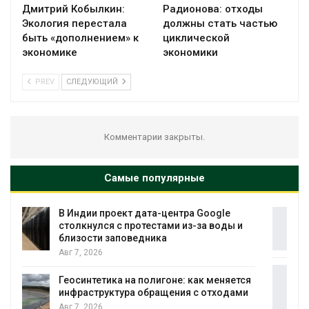
Дмитрий Кобылкин:
Радионова: отходы
Экология перестала
должны стать частью
быть «дополнением» к
циклической
экономике
экономики
PREV
СЛЕДУЮЩИЙ
Комментарии закрыты.
Самые популярные
Дождевая вода с крыш может помочь
 и
городам переживать жару
Авг 7, 2026
Минприроды потребовало ускорить
ется
строительство мусорных объектов и
ами
уборку контейнерных площадок