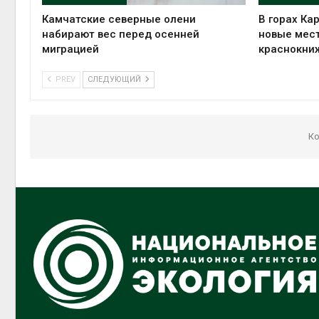
Камчатские северные олени
В горах Ка
набирают вес перед осенней
новые мес
миграцией
краснокни
PREV
СЛЕДУЮЩИЙ
Ко