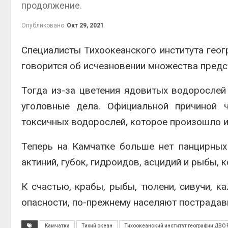
продолжение.
Опубликовано
Окт 29, 2021
Специалисты Тихоокеанского института гео
контей
говорится об исчезновении множества предс
Авг 7, 2
Тогда из-за цветения ядовитых водоросле
уголовные дела. Официальной причиной ч
токсичных водорослей, которое произошло и
Авг 6, 2
Теперь на Камчатке больше нет панцирных
актиний, губок, гидроидов, асцидий и рыбы, к
Авг 6, 2
К счастью, крабы, рыбы, тюлени, сивучи, к
опасности, по-прежнему населяют пострада
Камчатка
Тихий океан
Тихоокеанский институт географии ДВО 