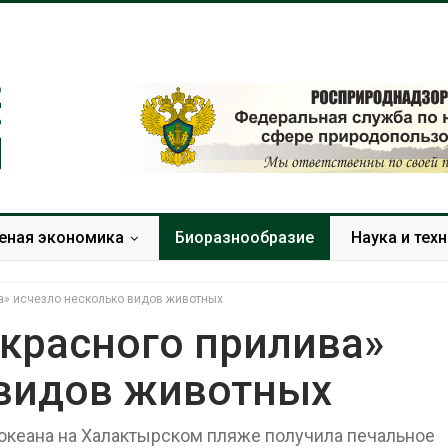
еная экономика
Биоразнообразие
Наука и тех
ва» исчезло несколько видов животных
«красного прилива»
 видов животных
Дождевая вода с крыш
Южная Корея
может помочь городам
развитие сол
переживать жару
энергетики из
океана на Халактырском пляже получила печальное
спроса со ст
Авг 7, 2026