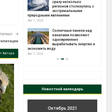
й миграцией
сразу несколько
регионов столкнулись с
Авг 6
экстремальными
природными явлениями
т сбор
Авг 7, 2026
приютов
города
Солнечные панели над
ТЕРИАЛ
каналами позволяют
Авг 6
одновременно
тилизации
вырабатывать энергию и
экономить воду
т Автора
Авг 7, 2026
Новостной календарь
Октябрь 2021