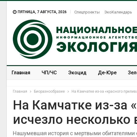
ПЯТНИЦА, 7 АВГУСТА, 2026
Спецпроекты
ЭкоКалендарь
Главная
ЧП/ЧС
Экоцид
Де-Юре
Зел
Спецпроекты
ЭкоЗОЖ
Главная
Биоразнообразие
На Камчатке из-за «красного прили
На Камчатке из-за 
исчезло несколько
Нашумевшая история с мертвыми обитателями 