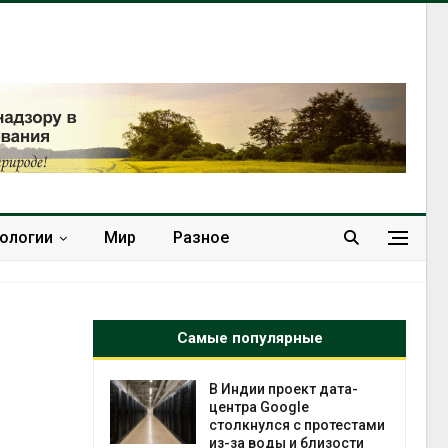
нологии
Мир
Разное
Самые популярные
 ускорит
В Индии проект дата-
нечной
центра Google
-за роста
столкнулся с протестами
ороны ИИ
из-за воды и близости