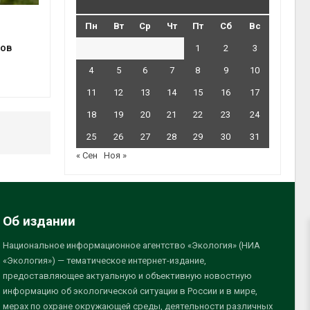
Пн
Вт
Ср
Чт
Пт
Сб
Вс
ов
1
2
3
4
5
6
7
8
9
10
11
12
13
14
15
16
17
18
19
20
21
22
23
24
25
26
27
28
29
30
31
« Сен
Ноя »
Об издании
Национальное информационное агентство «Экология» (НИА
«Экология») — тематическое интернет-издание,
предоставляющее актуальную и объективную новостную
информацию об экологической ситуации в России и в мире,
мерах по охране окружающей среды, деятельности различных