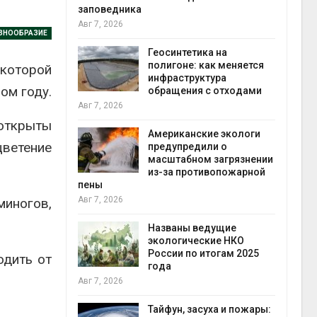
заповедника
Авг 7, 2026
ЗНООБРАЗИЕ
в
ща Волги и
Геосинтетика на
те может
полигоне: как меняется
 которой
рму почти в
инфраструктура
конт
ом году.
обращения с отходами
Авг 7
Авг 7, 2026
 открыты
требовал
Американские экологи
ветение
ожения в
предупредили о
ды на фоне
масштабном загрязнении
 от пожаров
из-за противопожарной
Авг 6
пены
Авг 7, 2026
миногов,
х шин
ться без
Названы ведущие
 и почти
экологические НКО
я
России по итогам 2025
Авг 6
одить от
года
Авг 7, 2026
северные
ют вес
Тайфун, засуха и пожары: