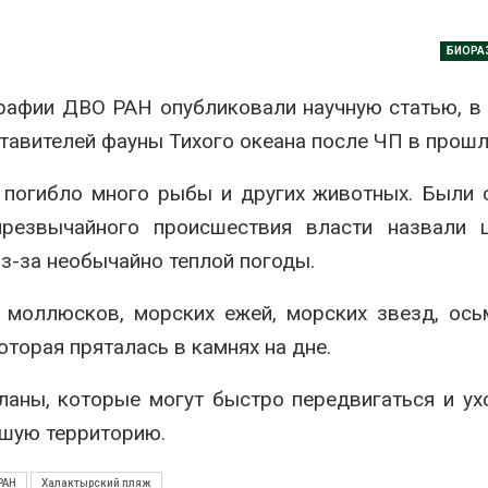
Авг 7, 2026
Минприроды
БИОРА
потребовало ускорить
Приток воды 
строительство мусорных
водохранили
объектов и уборку
Камы в авгус
графии ДВО РАН опубликовали научную статью, в
нерных площадок
превысить но
тавителей фауны Тихого океана после ЧП в прошл
полтора раза
026
Авг 7, 2026
Панамский канал вновь
й погибло много рыбы и других животных. Были
ограничивает загрузку
Евросоюз по
резвычайного происшествия власти назвали ц
судов из-за дефицита
увеличить вл
пресной воды
защиту приро
з-за необычайно теплой погоды.
роста ущерба
026
Авг 7, 2026
 моллюсков, морских ежей, морских звезд, ось
В китайской провинции
Шэньси из-за паводков
Дом из стары
оторая пряталась в камнях на дне.
эвакуировали более 140
может обходи
тыс. человек
кондиционера
без отоплени
026
аланы, которые могут быстро передвигаться и ух
Авг 7, 2026
вшую территорию.
МЕГА и ВкусВилл
установили
Камчатские 
экообменники для сбора
олени набира
РАН
Халактырский пляж