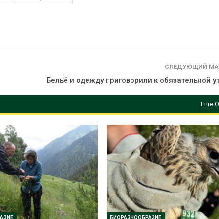
вторсырья
перед осенне
026
Авг 7, 2026
Учёные предложили
Ozon запусти
получать питьевую воду
помощи для 
из воздуха с помощью
Нижнего Нов
ветра
Авг 7, 2026
СЛЕДУЮЩИЙ МА
026
Бельё и одежду приговорили к обязательной у
Еще О
АЗИЕ
БИОРАЗНООБРАЗИЕ