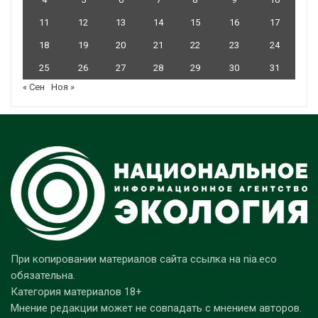
11
12
13
14
15
16
17
18
19
20
21
22
23
24
25
26
27
28
29
30
31
« Сен
Ноя »
При копировании материалов сайта ссылка на nia.eco
обязательна.
Категория материалов 18+
Мнение редакции может не совпадать с мнением авторов.