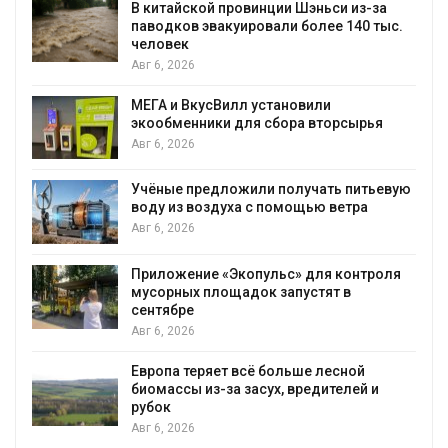
Шэньси из-за
Учёные научили салат произв
более 140 тыс.
«животный» белок для растит
мяса
Авг 6, 2026
вили
Засуха в Индонезии увеличил
а вторсырья
производство соли почти в 20
Авг 6, 2026
учать питьевую
В пяти странах Амазонии зад
щью ветра
более 800 человек в ходе опе
против экологических престу
Авг 6, 2026
 для контроля
Новый порядок расчёта наруш
устят в
на промышленные выбросы 
появиться в ближайшее врем
Авг 6, 2026
ше лесной
В Ирбите начнут расчистку Ни
редителей и
рекордного дождевого паво
Авг 6, 2026