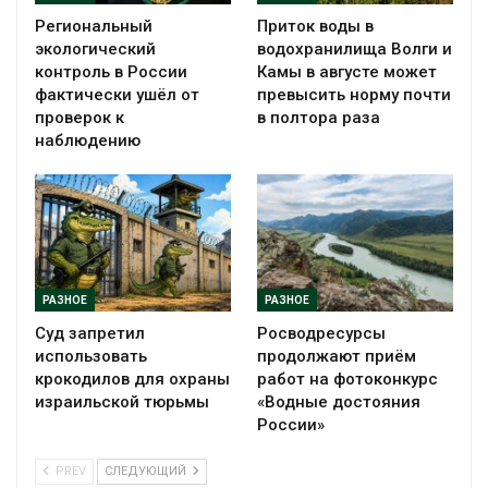
Региональный
Приток воды в
экологический
водохранилища Волги и
контроль в России
Камы в августе может
фактически ушёл от
превысить норму почти
проверок к
в полтора раза
наблюдению
РАЗНОЕ
РАЗНОЕ
Суд запретил
Росводресурсы
использовать
продолжают приём
крокодилов для охраны
работ на фотоконкурс
израильской тюрьмы
«Водные достояния
России»
PREV
СЛЕДУЮЩИЙ