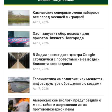
Камчатские северные олени набирают
и
вес перед осенней миграцией
Авг 7, 2026
А
Ozon запустит сбор помощи для
к
приютов Нижнего Новгорода
Авг 7, 2026
В Индии проект дата-центра Google
столкнулся с протестами из-за воды и
А
близости заповедника
Авг 7, 2026
Геосинтетика на полигоне: как меняется
инфраструктура обращения с отходами
Авг 7, 2026
Американские экологи предупредили о
масштабном загрязнении из-за
противопожарной пены