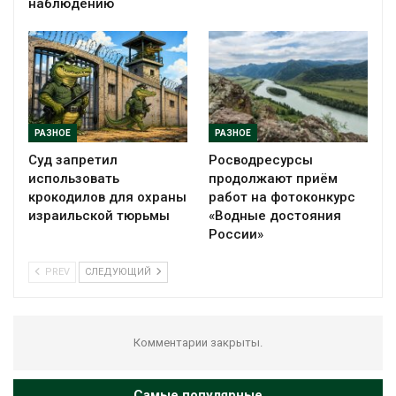
наблюдению
РАЗНОЕ
РАЗНОЕ
Суд запретил
Росводресурсы
использовать
продолжают приём
крокодилов для охраны
работ на фотоконкурс
израильской тюрьмы
«Водные достояния
России»
PREV
СЛЕДУЮЩИЙ
Комментарии закрыты.
Самые популярные