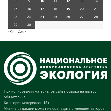
8
9
10
11
12
13
14
15
16
17
18
19
20
21
22
23
24
25
26
27
28
29
30
« Окт
Дек »
При копировании материалов сайта ссылка на nia.eco
обязательна.
Категория материалов 18+
Мнение редакции может не совпадать с мнением авторов.