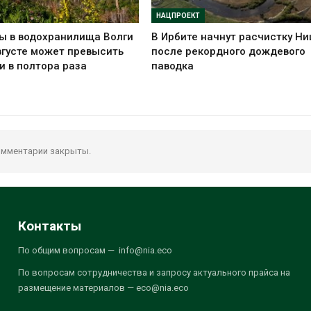
НАЦПРОЕКТ
ы в водохранилища Волги
В Ирбите начнут расчистку Н
вгусте может превысить
после рекордного дождевого
и в полтора раза
паводка
мментарии закрыты.
Контакты
По общим вопросам — info@nia.eco
По вопросам сотрудничества и запросу актуального прайса на
размещение материалов — eco@nia.eco