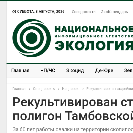
СУББОТА, 8 АВГУСТА, 2026
Спецпроекты
ЭкоКалендарь
Главная
ЧП/ЧС
Экоцид
Де-Юре
Зел
Спецпроекты
ЭкоЗОЖ
Главная
Спецпроекты
Нацпроект
Рекультивирован старейши
Рекультивирован с
полигон Тамбовско
За 60 лет работы свалки на территории скопило