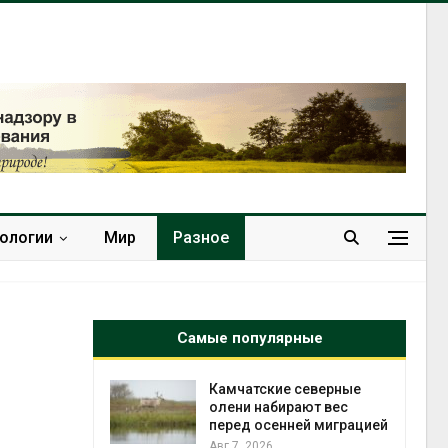
нологии
Мир
Разное
Самые популярные
к из
Камчатские северные
жет
олени набирают вес
ск жировой
перед осенней миграцией
ни
Авг 7, 2026