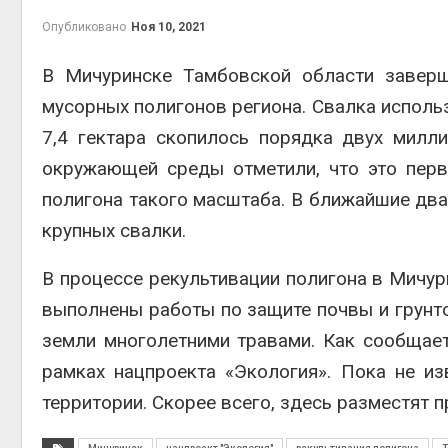
приро
Опубликовано
Ноя 10, 2021
Авг 7, 2
В Мичуринске Тамбовской области заверш
мусорных полигонов региона. Свалка использ
7,4 гектара скопилось порядка двух милл
эконом
окружающей среды отметили, что это перв
Авг 7, 2
полигона такого масштаба. В ближайшие два
крупных свалки.
В процессе рекультивации полигона в Мичур
выполнены работы по защите почвы и грунто
земли многолетними травами. Как сообщает
рамках нацпроекта «Экология». Пока не из
контей
Авг 7, 2
территории. Скорее всего, здесь разместят