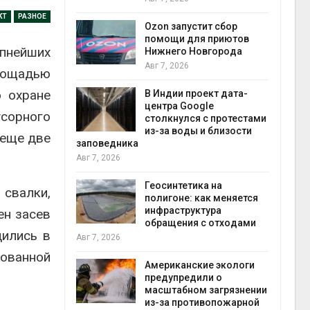
прир
КТ
РАЗНОЕ
Авг 7
Ozon запустит сбор
й
помощи для приютов
пнейших
й контроль
Нижнего Новгорода
тически
Авг 7, 2026
площадью
ерок к
о охране
В Индии проект дата-
экон
центра Google
усорного
Авг 7
столкнулся с протестами
 ускорит
из-за воды и близости
 еще две
нечной
заповедника
-за роста
Авг 7, 2026
ороны ИИ
Геосинтетика на
 свалки,
полигоне: как меняется
в
инфраструктура
ен засев
ща Волги и
обращения с отходами
дились в
те может
Авг 7, 2026
рму почти в
рованной
конт
Американские экологи
Авг 7
предупредили о
масштабном загрязнении
требовал
из-за противопожарной