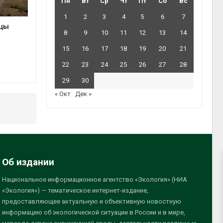
Пн
Вт
Ср
Чт
Пт
Сб
Вс
1
2
3
4
5
6
7
ицы
8
9
10
11
12
13
14
15
16
17
18
19
20
21
22
23
24
25
26
27
28
29
30
« Окт
Дек »
Об издании
Национальное информационное агентство «Экология» (НИА
«Экология») — тематическое интернет-издание,
предоставляющее актуальную и объективную новостную
информацию об экологической ситуации в России и в мире,