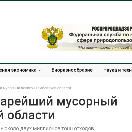
еная экономика
Биоразнообразие
Наука и тех
й мусорный полигон Тамбовской области
тарейший мусорный
й области
Тайфун, засуха и пожары:
Микропласти
сразу несколько
упаковки мо
регионов столкнулись с
усиливать ри
сь около двух миллионов тонн отходов
экстремальными
болезни пече