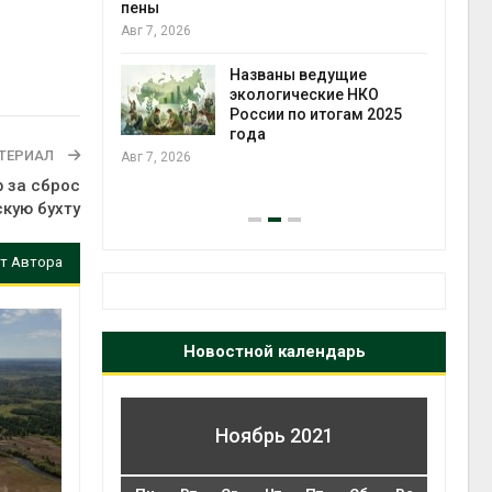
ожения в
пены
ды на фоне
Авг 7, 2026
 от пожаров
Авг 6
Названы ведущие
экологические НКО
х шин
России по итогам 2025
ться без
года
 и почти
ТЕРИАЛ
Авг 7, 2026
я
 за сброс
Авг 6
скую бухту
т Автора
Новостной календарь
Ноябрь 2021