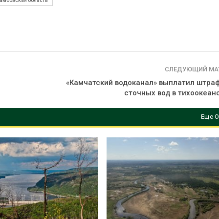
амбовская область
ограничивает загрузку
увеличить вл
судов из-за дефицита
защиту приро
пресной воды
роста ущерба
026
Авг 7, 2026
В китайской провинции
Дом из стары
Шэньси из-за паводков
может обходи
эвакуировали более 140
кондиционера
СЛЕДУЮЩИЙ МА
тыс. человек
без отоплени
«Камчатский водоканал» выплатил штраф
026
Авг 7, 2026
сточных вод в тихоокеан
Еще О