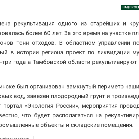
дными явлениями
Авг 8, 2026
НАЦПРОЕ
026
Региональны
ена рекультивация одного из старейших и кру
Солнечные панели над
экологически
каналами позволяют
в России фак
овалась более 60 лет. За это время на участке 
одновременно
ушёл от пров
вырабатывать энергию и
наблюдению
ионов тонн отходов. В областном управлении п
ить воду
Авг 8, 2026
ый в истории региона проект по ликвидации м
026
Южная Корея
-три года в Тамбовской области рекультивируют
Дождевая вода с крыш
развитие сол
может помочь городам
энергетики из
переживать жару
спроса со ст
Авг 7, 2026
Авг 7, 2026
инске был организован замкнутый периметр чаши
Минприроды
Приток воды 
вых вод, завезен плодородный грунт и произвед
потребовало ускорить
водохранили
 портал «Экология России», мероприятия прово
строительство мусорных
Камы в авгус
объектов и уборку
превысить но
вестно, что будет располагаться на рекультиви
нерных площадок
полтора раза
026
Авг 7, 2026
 промышленные объекты и складские помещения.
Панамский канал вновь
Евросоюз по