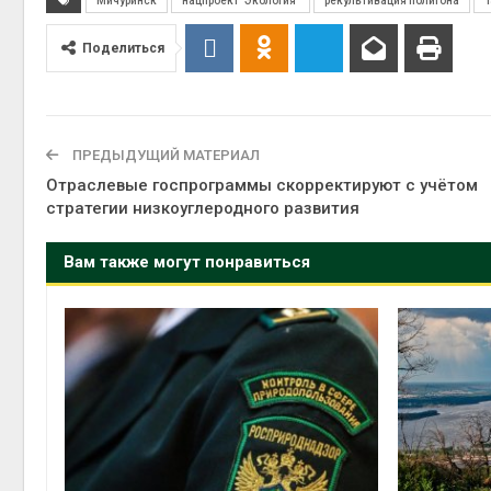
Мичуринск
нацпроект "Экология"
рекультивация полигона
Т
Поделиться
Авг 6, 2
ПРЕДЫДУЩИЙ МАТЕРИАЛ
Отраслевые госпрограммы скорректируют с учётом
Авг 6, 2
стратегии низкоуглеродного развития
Вам также могут понравиться