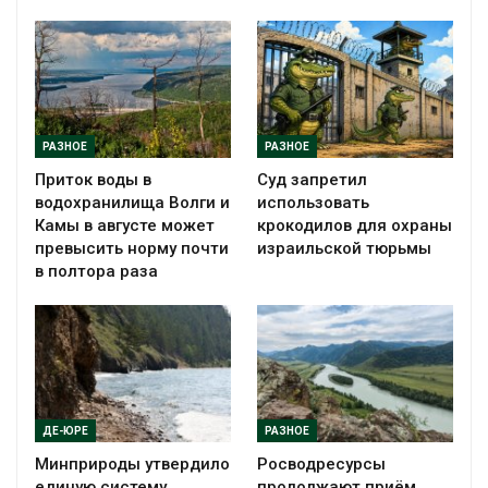
РАЗНОЕ
РАЗНОЕ
Приток воды в
Суд запретил
водохранилища Волги и
использовать
Камы в августе может
крокодилов для охраны
превысить норму почти
израильской тюрьмы
в полтора раза
ДЕ-ЮРЕ
РАЗНОЕ
Минприроды утвердило
Росводресурсы
единую систему
продолжают приём