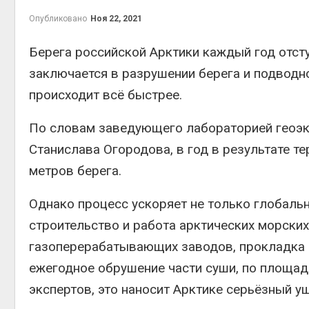
Авг 6, 2
Опубликовано
Ноя 22, 2021
Берега российской Арктики каждый год отст
заключается в разрушении берега и подводно
Авг 6, 2
происходит всё быстрее.
По словам заведующего лабораторией геоэк
Станислава Огородова, в год в результате те
метров берега.
Авг 6, 2
Однако процесс ускоряет не только глобальн
строительство и работа арктических морски
газоперерабатывающих заводов, прокладка п
Авг 6, 2
ежегодное обрушение части суши, по площад
экспертов, это наносит Арктике серьёзный у