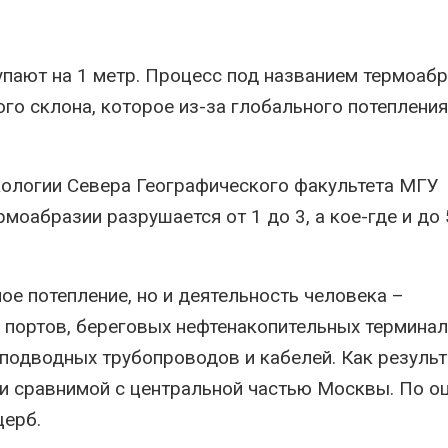
026
Ozon запусти
Учёные предложили
помощи для 
упают на 1 метр. Процесс под названием термоаб
получать питьевую воду
Нижнего Нов
из воздуха с помощью
Авг 7, 2026
го склона, которое из-за глобального потепления
ветра
026
В Индии прое
центра Googl
Приложение «Экопульс»
столкнулся с
ологии Севера Географического факультета МГУ
для контроля мусорных
из-за воды и
площадок запустят в
заповедника
рмоабразии разрушается от 1 до 3, а кое-где и до 
сентябре
Авг 7, 2026
026
Геосинтетика
Европа теряет всё
полигоне: ка
ое потепление, но и деятельность человека –
больше лесной
инфраструкт
биомассы из-за засух,
обращения с
х портов, береговых нефтенакопительных терминал
вредителей и рубок
Авг 7, 2026
одводных трубопроводов и кабелей. Как результ
026
Американски
и сравнимой с центральной частью Москвы. По о
В горах Карачаево-
предупредил
щерб.
Черкесии выявили новые
масштабном 
места произрастания
из-за проти