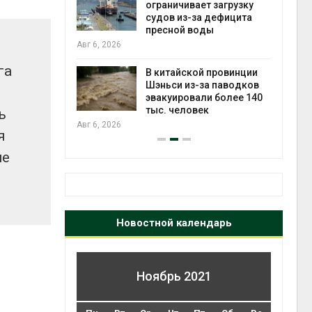
ограничивает загрузку
судов из-за дефицита
Авг 6
пресной воды
Авг 6, 2026
ущие
ие НКО
га
огам 2025
В китайской провинции
Шэньси из-за паводков
эвакуировали более 140
Авг 6
тыс. человек
ь
Авг 6, 2026
я
не
Новостной календарь
Ноябрь 2021