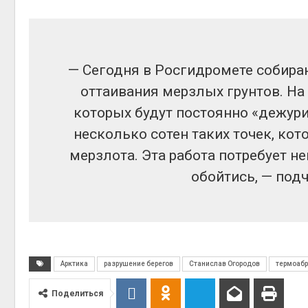
Авг 6, 2
— Сегодня в Росгидромете собира
оттаивания мерзлых грунтов. На
Авг 6, 2
которых будут постоянно «дежури
несколько сотен таких точек, кот
мерзлота. Эта работа потребует не
обойтись, — под
Арктика
разрушение берегов
Станислав Огородов
термоаб
Поделиться