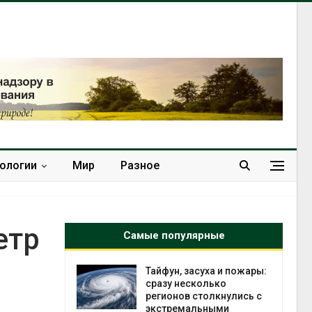
нологии
Мир
Разное
етр
Самые популярные
северные
Тайфун, засуха и пожары:
ют вес
сразу несколько
й миграцией
регионов столкнулись с
экстремальными