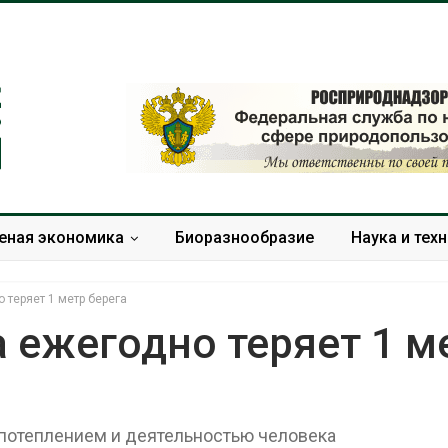
еная экономика
Биоразнообразие
Наука и тех
 теряет 1 метр берега
 ежегодно теряет 1 м
МЕГА и ВкусВилл
Камчатские 
установили
олени набира
экообменники для сбора
перед осенне
потеплением и деятельностью человека
вторсырья
Авг 7, 2026