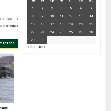
Пн
Вт
Ср
Чт
Пт
Сб
Вс
1
2
3
4
5
6
7
8
9
10
11
12
13
14
ТЕРИАЛ
15
16
17
18
19
20
21
ая стена»
22
23
24
25
26
27
28
29
30
т Автора
« Окт
Дек »
взяли