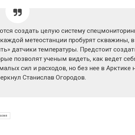
краснокнижных растений
пены
026
Авг 7, 2026
Учёные научили салат
Названы вед
производить «животный»
экологическ
ются создать целую систему спецмониторин
белок для растительного
России по ит
мяса
года
 каждой метеостанции пробурят скважины, в
026
Авг 7, 2026
ть» датчики температуры. Предстоит создат
орые позволят ученым видеть, как ведет себ
малых сил и расходов, но без нее в Арктике 
черкнул Станислав Огородов.
разия