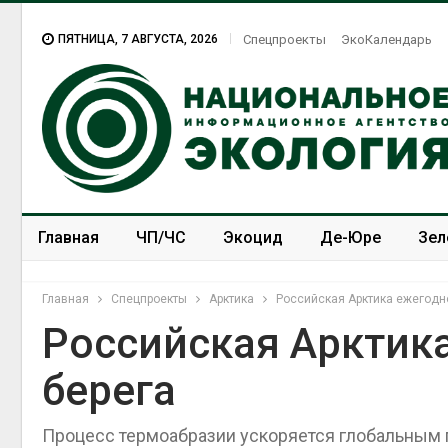
ПЯТНИЦА, 7 АВГУСТА, 2026
Спецпроекты
ЭкоКалендарь
Главная
ЧП/ЧС
Экоцид
Де-Юре
Зел
Спецпроекты
ЭкоЗОЖ
Главная
Спецпроекты
Арктика
Российская Арктика ежегодно
Российская Арктика
берега
Процесс термоабразии ускоряется глобальным 