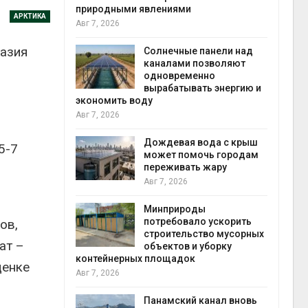
природными явлениями
Авг 6
АРКТИКА
Авг 7, 2026
т сбор
приютов
разия
города
Солнечные панели над
каналами позволяют
одновременно
вырабатывать энергию и
Авг 6
кт дата-
экономить воду
e
Авг 7, 2026
 протестами
 близости
Дождевая вода с крыш
5-7
может помочь городам
переживать жару
Авг 6
Авг 7, 2026
 на
к меняется
ура
Минприроды
 отходами
потребовало ускорить
ов,
строительство мусорных
ат –
объектов и уборку
Авг 6
контейнерных площадок
е экологи
ценке
Авг 7, 2026
и о
загрязнении
вопожарной
Панамский канал вновь