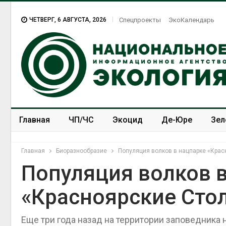
ЧЕТВЕРГ, 6 АВГУСТА, 2026
Спецпроекты
ЭкоКалендарь
Главная
ЧП/ЧС
Экоцид
Де-Юре
Зел
Спецпроекты
ЭкоЗОЖ
Главная
Биоразнообразие
Популяция волков в нацпарке «Кра
Популяция волков 
«Красноярские Сто
Еще три года назад на территории заповедник