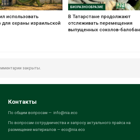
БИОРАЗНООБРАЗИЕ
ил использовать
В Татарстане продолжают
 для охраны израильской
отслеживать перемещения
выпущенных соколов-балобан
мментарии закрыты.
Контакты
По общим вопросам — info@nia.eco
По вопросам сотрудничества и запросу актуального прайса на
размещение материалов — eco@nia.eco