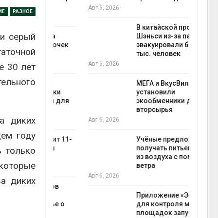
Авг 6, 2026
Авг 6
ИЕ
РАЗНОЕ
В китайской провинции
ли серый
лимата
Шэньси из-за паводков
ы бабочек
эвакуировали более 140
таточной
у
тыс. человек
Авг 6, 2026
Авг 6
е 30 лет
тельного
снизят
МЕГА и ВкусВилл
тановки
установили
анелей для
экообменники для сбора
вторсырья
а диких
Авг 6, 2026
щем году
тметит 11-
Учёные предложили
невным
получать питьевую воду
ь только
из воздуха с помощью
 которые
ветра
прес
Авг 6, 2026
Авг 6
а диких
ивников
а АЭС
Приложение «Экопульс»
 статье о
для контроля мусорных
площадок запустят в