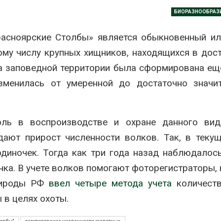
на складе
БИОРАЗНООБРАЗ
Авг 6, 2026
расноярские Столбы» является обыкновенный и
Изменение к
меняет ареал
ому числу крупных хищников, находящихся в дос
по всему мир
Авг 6, 2026
на заповедной территории была сформирована ещ
изменилась от умеренной до достаточно значи
В Австралии 
стоимость ус
солнечных п
бизнеса
ль в воспроизводстве и охране данного вид
Авг 6, 2026
дают прирост численности волков. Так, в теку
Москвариум о
летие трёхд
диночек. Тогда как три года назад наблюдалос
фестивалем
очка. В учете волков помогают фоторегистраторы,
Авг 5, 2026
рироды РФ
ввел четыре метода учета
количеств
В Кении прот
 в целях охоты.
строительств
проверяют по
терроризме