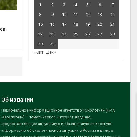
1
2
3
4
5
6
7
8
9
10
11
12
13
14
15
16
17
18
19
20
21
ов
22
23
24
25
26
27
28
29
30
« Окт
Дек »
Об издании
Национальное информационное агентство «Экология» (НИА
«Экология») — тематическое интернет-издание,
предоставляющее актуальную и объективную новостную
информацию об экологической ситуации в России и в мире,