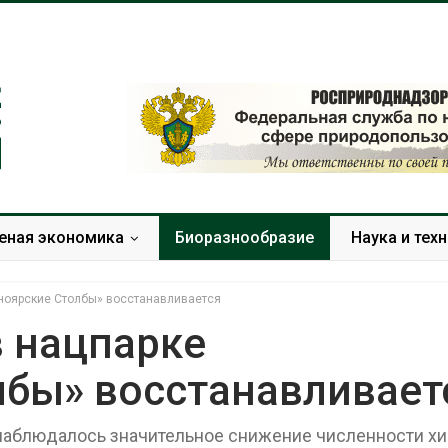
еная экономика
Биоразнообразие
Наука и тех
сноярские Столбы» восстанавливается
в нацпарке
лбы» восстанавливает
В Домодедо
ликвидируют
последствия 
а наблюдалось значительное снижение численности х
химикатов п