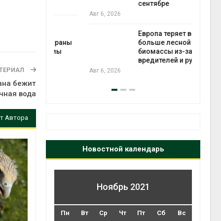
сентябре
бли
Авг 6, 2026
Авг 6
ь
Европа теряет всё
для охраны
больше лесной
 тюрьмы
биомассы из-за засух,
вредителей и рубок
ТЕРИАЛ
Авг 6, 2026
Авг 6
ана бежит
чная вода
т Автора
Новостной календарь
Ноябрь 2021
Пн
Вт
Ср
Чт
Пт
Сб
Вс