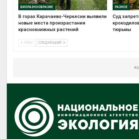
БИОРАЗНООБРАЗИЕ
РАЗНОЕ
В горах Карачаево-Черкесии выявили
Суд запрет
новые места произрастания
крокодилов
краснокнижных растений
тюрьмы
PREV
СЛЕДУЮЩИЙ
Ко