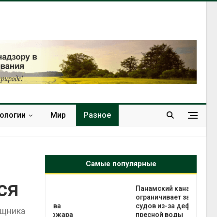
нологии
Мир
Разное
Самые популярные
ся
ве
Панамский канал вновь
ограничивает загрузку
разлива
судов из-за дефицита
ищника
осле пожара
пресной воды