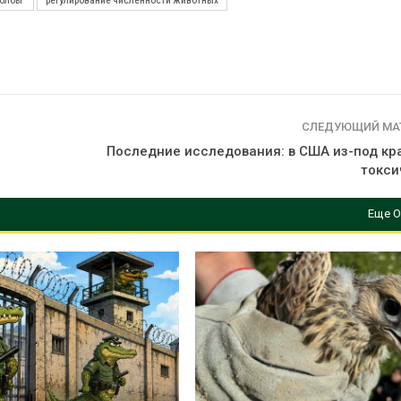
олбы"
регулирование численности животных
Авг 5, 2026
Суд запретил
использоват
крокодилов 
израильской
Авг 5, 2026
СЛЕДУЮЩИЙ МА
Последние исследования: в США из-под кр
токси
Еще О