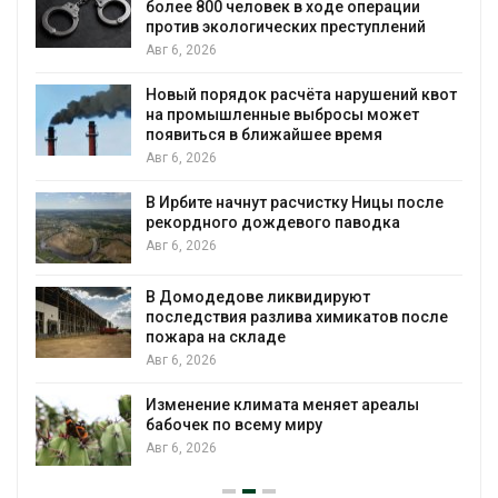
Москвариум отметит 11-лет
оде операции
трёхдневным фестивалем
преступлений
Авг 5, 2026
а нарушений квот
В Кении противников строит
бросы может
проверяют по статье о терр
е время
Авг 5, 2026
Суд запретил использовать
стку Ницы после
для охраны израильской т
о паводка
Авг 5, 2026
Органические яйца оказалис
ируют
климата»: исследование по
химикатов после
пределы экологических рас
Авг 5, 2026
Стартовал прием заявок на
няет ареалы
экологическую премию
«Экопозитив-2026»
Авг 5, 2026