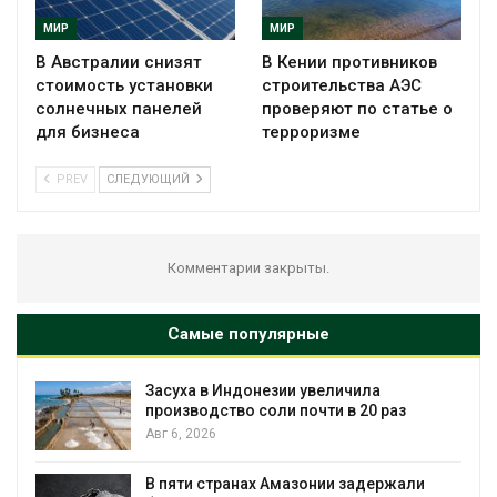
МИР
МИР
В Австралии снизят
В Кении противников
стоимость установки
строительства АЭС
солнечных панелей
проверяют по статье о
для бизнеса
терроризме
PREV
СЛЕДУЮЩИЙ
Комментарии закрыты.
Самые популярные
еличила
В Австралии снизят стоимос
ти в 20 раз
установки солнечных панел
бизнеса
Авг 6, 2026
ии задержали