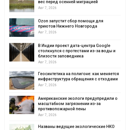
цией
несколько регионов столкнули
экстремальными природными
явлениями
Авг 7, 2026
щи для
ода
Солнечные панели над канала
позволяют одновременно
вырабатывать энергию и эконо
воду
ра Google
из-за воды и
Авг 7, 2026
Дождевая вода с крыш может
городам переживать жару
: как меняется
Авг 7, 2026
я с отходами
Минприроды потребовало уско
строительство мусорных объек
уборку контейнерных площадо
едупредили о
из-за
Авг 7, 2026
Панамский канал вновь ограни
загрузку судов из-за дефицита
воды
ические НКО