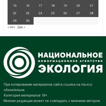
15
16
17
18
19
20
21
22
23
24
25
26
27
28
29
30
« Окт
Дек »
При копировании материалов сайта ссылка на nia.eco
обязательна.
Категория материалов 18+
Мнение редакции может не совпадать с мнением авторов.