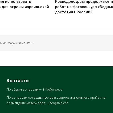
ил использовать
Росводресурсы продолжают 
 для охраны израильской
работ на фотоконкурс «Водны
достояния России»
мментарии закрыты.
Контакты
По общим вопросам — info@nia.eco
По вопросам сотрудничества и запросу актуального прайса на
размещение материалов — eco@nia.eco