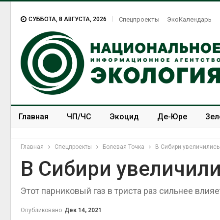
СУББОТА, 8 АВГУСТА, 2026
Спецпроекты
ЭкоКалендарь
Главная
ЧП/ЧС
Экоцид
Де-Юре
Зел
Спецпроекты
ЭкоЗОЖ
Главная
Спецпроекты
Болевая Точка
В Сибири увеличились
В Сибири увеличил
Этот парниковый газ в триста раз сильнее влия
Опубликовано
Дек 14, 2021