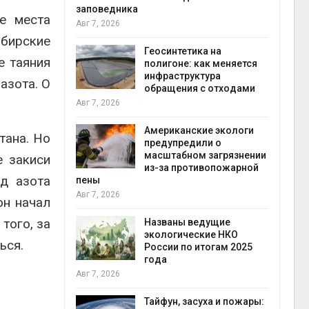
заповедника
е места
Авг 7, 2026
ибирские
в
ща Волги и
Геосинтетика на
е таяния
те может
полигоне: как меняется
рму почти в
инфраструктура
конт
азота. О
обращения с отходами
Авг 7
Авг 7, 2026
требовал
Американские экологи
тана. Но
ожения в
предупредили о
ды на фоне
масштабном загрязнении
е закиси
 от пожаров
из-за противопожарной
Авг 6
ид азота
пены
Авг 7, 2026
он начал
х шин
того, за
ться без
Названы ведущие
 и почти
экологические НКО
ься.
я
России по итогам 2025
Авг 6
года
Авг 7, 2026
северные
ют вес
Тайфун, засуха и пожары: