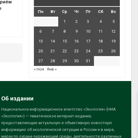
приём
е
Пн
Вт
Ср
Чт
Пт
Сб
Вс
1
2
3
4
5
6
7
8
9
10
11
12
13
14
15
16
17
18
19
20
21
22
23
24
25
26
27
28
29
30
31
« Ноя
Янв »
Об издании
Национальное информационное агентство «Экология» (НИА
«Экология») — тематическое интернет-издание,
предоставляющее актуальную и объективную новостную
информацию об экологической ситуации в России и в мире,
мерах по охране окружающей среды, деятельности различных