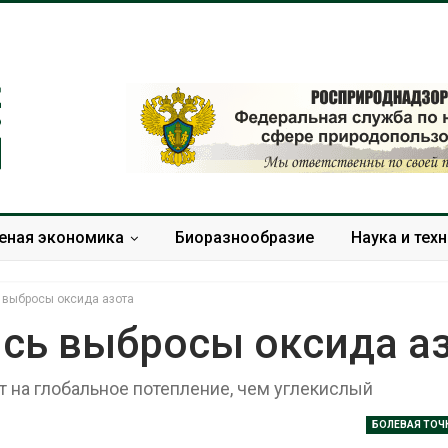
еная экономика
Биоразнообразие
Наука и тех
 выбросы оксида азота
ись выбросы оксида а
ет на глобальное потепление, чем углекислый
Дождевая вода с крыш
Южная Корея
может помочь городам
развитие сол
переживать жару
энергетики из
БОЛЕВАЯ ТОЧ
спроса со ст
Авг 7, 2026