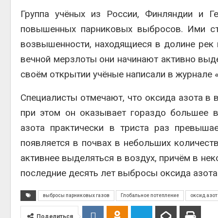
Группа учёных из России, Финляндии и Г
повышенных парниковых выбросов. Ими ст
возвышенности, находящиеся в долине рек и
контей
вечной мерзлоты они начинают активно выдел
Авг 7, 2
своём открытии учёные написали в журнале «
Специалисты отмечают, что оксида азота в в
при этом он оказывает гораздо большее вл
Авг 6, 2
азота практически в триста раз превышае
появляется в почвах в небольших количеств
активнее выделяться в воздух, причём в нек
последние десять лет выбросы оксида азота
Авг 6, 2
выбросы парниковых газов
Глобальное потепление
оксид азот
Поделиться