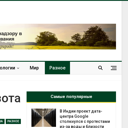
нологии
Мир
Разное
зота
Самые популярные
 ускорит
В Индии проект дата-
нечной
центра Google
-за роста
столкнулся с протестами
КА
РАЗНОЕ
ороны ИИ
из-за воды и близости