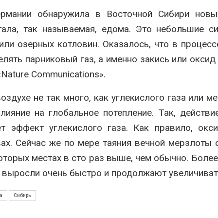
Авг 7, 2026
ермании обнаружила в Восточной Сибири новы
Минприроды
ала, так называемая, едома. Это небольшие с
потребовало ускорить
Приток воды 
строительство мусорных
водохранили
ли озерных котловин. Оказалось, что в процесс
объектов и уборку
Камы в авгус
нерных площадок
превысить но
ять парниковый газ, а именно закись или оксид 
полтора раза
026
Nature Communications».
Авг 7, 2026
Панамский канал вновь
ограничивает загрузку
Евросоюз по
оздухе не так много, как углекислого газа или ме
судов из-за дефицита
увеличить вл
пресной воды
защиту приро
ияние на глобальное потепление. Так, действи
роста ущерба
026
т эффект углекислого газа. Как правило, окс
Авг 7, 2026
В китайской провинции
ах. Сейчас же по мере таяния вечной мерзлоты 
Шэньси из-за паводков
Дом из стары
оторых местах в сто раз выше, чем обычно. Более 
эвакуировали более 140
может обходи
тыс. человек
кондиционера
 выросли очень быстро и продолжают увеличиват
без отоплени
026
Авг 7, 2026
МЕГА и ВкусВилл
а
Сибирь
установили
Камчатские 
экообменники для сбора
олени набира