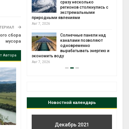
й миграцией
сразу несколько
регионов столкнулись с
Авг 6
экстремальными
природными явлениями
т сбор
Авг 7, 2026
приютов
ТЕРИАЛ
города
ого сбора
Солнечные панели над
каналами позволяют
мусора
Авг 6
одновременно
вырабатывать энергию и
т Автора
экономить воду
Авг 7, 2026
Новостной календарь
Декабрь 2021