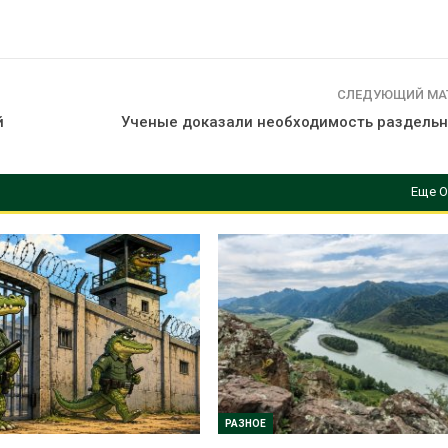
вторсырья
перед осенне
026
Авг 7, 2026
Учёные предложили
Ozon запусти
получать питьевую воду
помощи для 
СЛЕДУЮЩИЙ МА
из воздуха с помощью
Нижнего Нов
й
Ученые доказали необходимость раздельн
ветра
Авг 7, 2026
026
Еще О
РАЗНОЕ