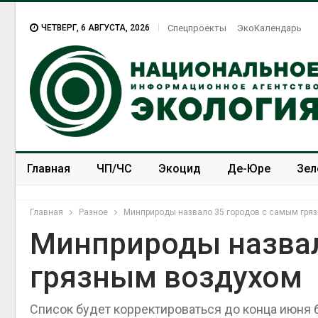
ЧЕТВЕРГ, 6 АВГУСТА, 2026
Спецпроекты
ЭкоКалендарь
Главная
ЧП/ЧС
Экоцид
Де-Юре
Зел
Спецпроекты
ЭкоЗОЖ
Главная
Разное
Минприроды назвало 35 городов с самым гря
Минприроды назвал
грязным воздухом
Список будет корректироваться до конца июня 