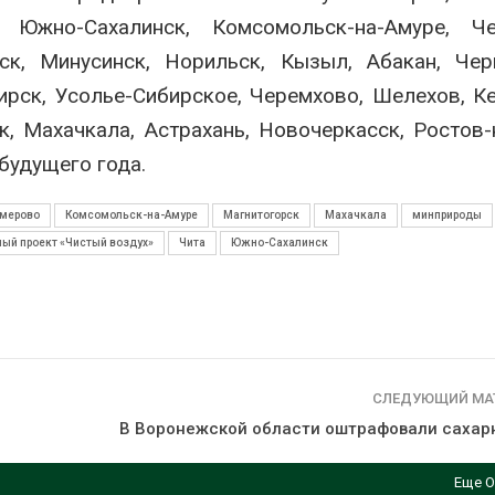
сентябре
026
, Южно-Сахалинск, Комсомольск-на-Амуре, Че
Авг 6, 2026
Суд запретил
рск, Минусинск, Норильск, Кызыл, Абакан, Чер
использовать
Европа теряе
вирск, Усолье-Сибирское, Черемхово, Шелехов, К
крокодилов для охраны
больше лесн
израильской тюрьмы
биомассы из-з
к, Махачкала, Астрахань, Новочеркасск, Ростов-
вредителей и
026
Авг 6, 2026
будущего года.
мерово
Комсомольск-на-Амуре
Магнитогорск
Махачкала
минприроды
ый проект «Чистый воздух»
Чита
Южно-Сахалинск
СЛЕДУЮЩИЙ МА
В Воронежской области оштрафовали сахар
Еще О