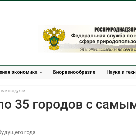
еная экономика
Биоразнообразие
Наука и тех
зным воздухом
о 35 городов с самы
В Домодедове
Панамский ка
ликвидируют
ограничивает
последствия разлива
судов из-за 
будущего года
химикатов после пожара
пресной вод