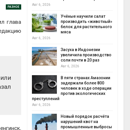
на с
Авг 6, 2026
РАЗНОЕ
Авг 6
провинции
Учёные научили салат
ил глава
 паводков
производить «животный»
 более 140
белок для растительного
едакцию
мяса
Авг 6, 2026
илл
Засуха в Индонезии
увеличила производство
и для сбора
соли почти в 20 раз
Авг 6, 2026
Авг 6
лили
В пяти странах Амазонии
ложили
задержали более 800
азал
ьевую воду
человек в ходе операции
 помощью
против экологических
преступлений
Авг 6, 2026
«Экопульс»
Новый порядок расчёта
я мусорных
нарушений квот на
устят в
промышленные выбросы
енгинск,