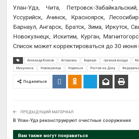
Авг 5, 2
Улан-Удэ, Чита, Петровск-Забайкальский
Уссурийск, Ачинск, Красноярск, Лесосиби
Барнаул, Ангарск, Братск, Зима, Иркутск, С
Новокузнецк, Искитим, Курган, Магнитогорс
Авг 5, 2
Список может корректироваться до 30 июня 
Алекандр Козлов
Астрахань
Барнаул
грязный воздух
Ке
Минусинск
Новокузнецк
Норильск
Ростов-на-Дону
Федеральн
Поделиться
ПРЕДЫДУЩИЙ МАТЕРИАЛ
В Улан-Удэ реконструируют очистные сооружения
Вам также могут понравиться