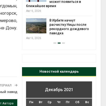
может появиться в
Авг 5
гдомын,
ближайшее время
Авг 6, 2026
ногорск,
т всё
емерово,
ой
В Ирбите начнут
а засух,
расчистку Ницы после
на-Дону.
 рубок
рекордного дождевого
Авг 5
паводка
Авг 6, 2026
Новостной календарь
ТЕРИАЛ
Декабрь 2021
ный завод
Пн
Вт
Ср
Чт
Пт
Сб
Вс
т Автора