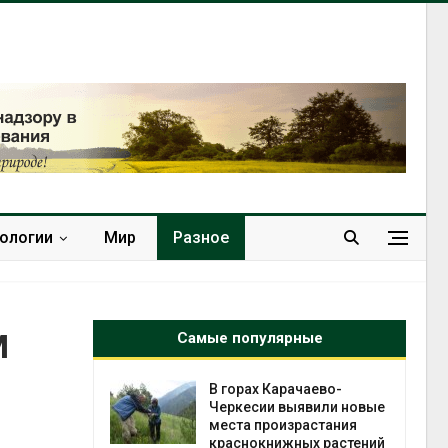
нологии
Мир
Разное
м
Самые популярные
нал вновь
В горах Карачаево-
 загрузку
Черкесии выявили новые
дефицита
места произрастания
ы
краснокнижных растений