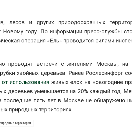
026
Авг 7, 2026
Засуха в Индонезии
Тайфун, засух
в, лесов и других природоохранных террито
увеличила производство
сразу нескол
соли почти в 20 раз
регионов сто
к Новому году. По информации пресс-службы ст
экстремальн
Авг 6, 2026
природными явлениями
ическая операция «Ель» проводится силами инспе
Авг 7, 2026
В пяти странах Амазонии
задержали более 800
человек в ходе операции
Солнечные п
против экологических
каналами по
но проводят встречи с жителями Москвы, на 
плений
одновремен
вырабатывать
рубки хвойных деревьев. Ранее Рослесинфорг с
026
экономить воду
 от использования
живых елок на новогодние пр
Авг 7, 2026
Новый порядок расчёта
нарушений квот на
ых деревьев уменьшается на 20% каждый год. Ме
промышленные выбросы
Дождевая во
а последние пять лет в Москве не обнаружено н
может появиться в
может помоч
йшее время
переживать 
мых природных территориях.
026
Авг 7, 2026
В Ирбите начнут
Минприроды
риродные территории
расчистку Ницы после
потребовало 