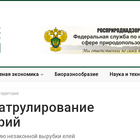
еная экономика
Биоразнообразие
Наука и тех
территорий
патрулирование
рий
Учёные научили салат
Названы вед
производить «животный»
экологическ
белок для растительного
России по ит
ию незаконной вырубки елей
мяса
года