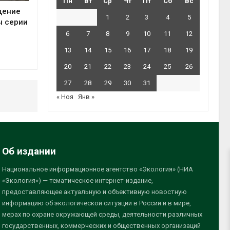
Пн
Вт
Ср
Чт
Пт
Сб
Вс
щение
1
2
3
4
5
ы серии
6
7
8
9
10
11
12
13
14
15
16
17
18
19
20
21
22
23
24
25
26
27
28
29
30
31
« Ноя
Янв »
Об издании
Национальное информационное агентство «Экология» (НИА
«Экология») — тематическое интернет-издание,
предоставляющее актуальную и объективную новостную
информацию об экологической ситуации в России и в мире,
мерах по охране окружающей среды, деятельности различных
государственных, коммерческих и общественных организаций