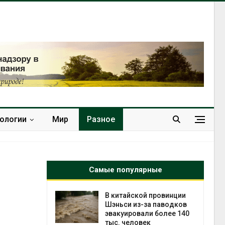
нологии
Мир
Разное
Самые популярные
ущие
В китайской провинции
ие НКО
Шэньси из-за паводков
огам 2025
эвакуировали более 140
тыс. человек