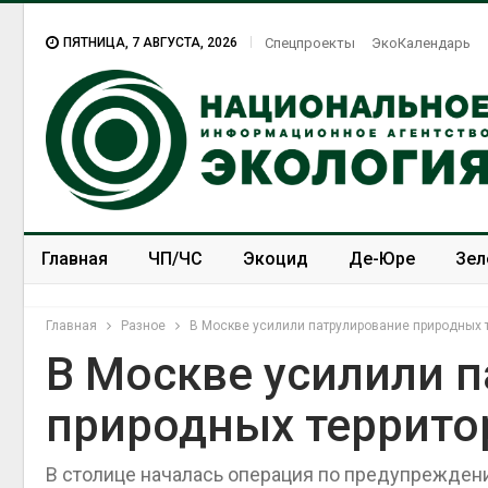
ПЯТНИЦА, 7 АВГУСТА, 2026
Спецпроекты
ЭкоКалендарь
Главная
ЧП/ЧС
Экоцид
Де-Юре
Зел
Спецпроекты
ЭкоЗОЖ
Главная
Разное
В Москве усилили патрулирование природных 
В Москве усилили 
природных террито
В столице началась операция по предупрежден