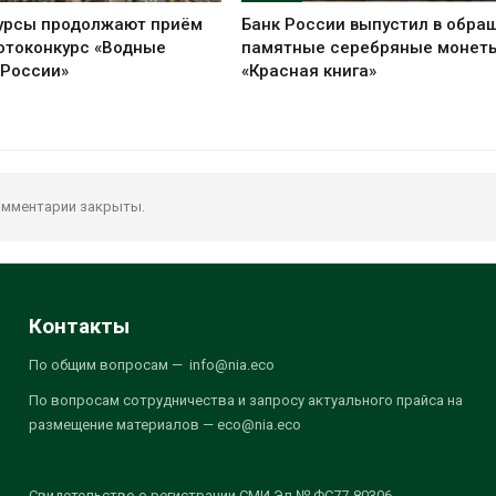
урсы продолжают приём
Банк России выпустил в обра
отоконкурс «Водные
памятные серебряные монет
 России»
«Красная книга»
мментарии закрыты.
Контакты
По общим вопросам — info@nia.eco
По вопросам сотрудничества и запросу актуального прайса на
размещение материалов — eco@nia.eco
Свидетельство о регистрации СМИ Эл № ФС77-80306