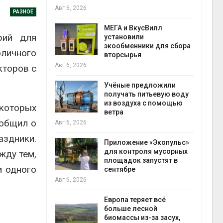
Авг 6, 2026
Авг 6
РАЗНОЕ
а и пожары:
МЕГА и ВкусВилл
рий для
ько
установили
лкнулись с
экообменники для сбора
оличного
ыми
вторсырья
Авг 6, 2026
кторов с
Учёные предложили
анели над
получать питьевую воду
зволяют
из воздуха с помощью
которых
но
ветра
прес
 энергию и
ообщил о
Авг 6, 2026
Авг 6
аздники.
Приложение «Экопульс»
для контроля мусорных
жду тем,
да с крыш
площадок запустят в
и одного
ь городам
сентябре
жару
бли
Авг 6, 2026
Авг 6
Европа теряет всё
больше лесной
ускорить
биомассы из-за засух,