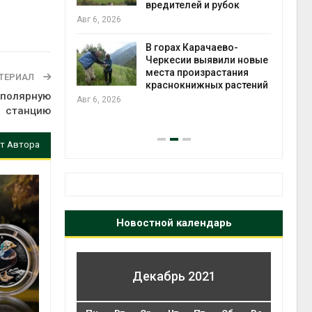
во мусорных
вредителей и рубок
борку
Авг 6, 2026
Авг 6
В горах Карачаево-
Черкесии выявили новые
нал вновь
места произрастания
ТЕРИАЛ
 загрузку
краснокнижных растений
т полярную
дефицита
Авг 6, 2026
ы
станцию
на с
Авг 6
т Автора
Новостной календарь
Декабрь 2021