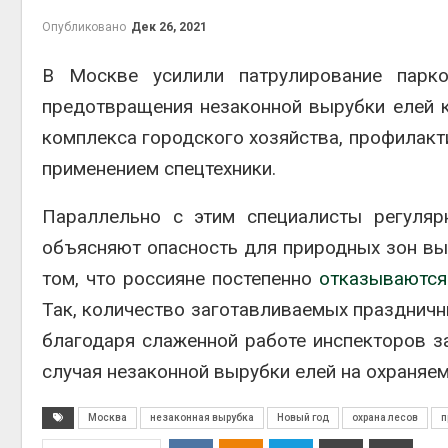
Авг 6, 2
Опубликовано
Дек 26, 2021
В Москве усилили патрулирование парко
предотвращения незаконной вырубки елей 
комплекса городского хозяйства, профилакт
применением спецтехники.
Параллельно с этим специалисты регуляр
престу
объясняют опасность для природных зон вы
Авг 6, 2
том, что россияне постепенно
отказываются
Так, количество заготавливаемых праздничн
благодаря слаженной работе инспекторов з
ближа
случая незаконной вырубки елей на охраняе
Авг 6, 2
Москва
незаконная вырубка
Новый год
охрана лесов
п