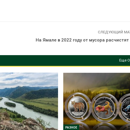
рекордного дождевого
строительст
паводка
объектов и у
контейнерных площадок
026
Авг 7, 2026
В Домодедове
ликвидируют
Панамский ка
СЛЕДУЮЩИЙ МА
последствия разлива
ограничивает
На Ямале в 2022 году от мусора расчистя
химикатов после пожара
судов из-за 
аде
пресной вод
026
Авг 6, 2026
Еще О
РАЗНОЕ