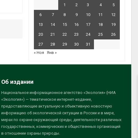
1
2
3
4
5
6
7
8
9
10
11
12
13
14
15
16
17
18
19
20
21
22
23
24
25
26
27
28
29
30
31
« Ноя
Янв »
Об издании
Национальное информационное агентство «Экология» (НИА
«Экология») — тематическое интернет-издание,
предоставляющее актуальную и объективную новостную
информацию об экологической ситуации в России и в мире,
мерах по охране окружающей среды, деятельности различных
государственных, коммерческих и общественных организаций
в отношении охраны природы.