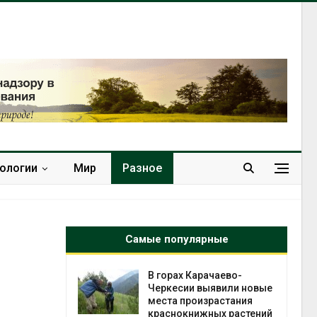
нологии
Мир
Разное
Самые популярные
нал вновь
В горах Карачаево-
 загрузку
Черкесии выявили новые
дефицита
места произрастания
ы
краснокнижных растений