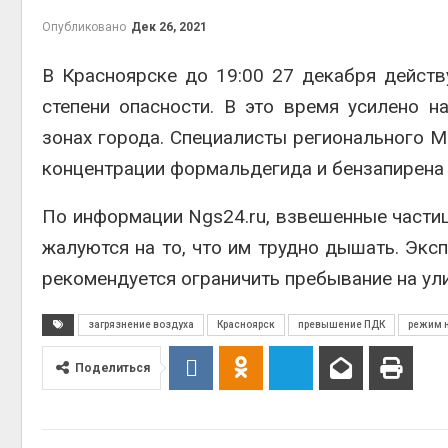
на скл
Опубликовано
Дек 26, 2021
Авг 6, 2
В Красноярске до 19:00 27 декабря дейст
степени опасности. В это время усилено 
зонах города. Специалисты регионального 
концентрации формальдегида и бензапирена 
По информации Ngs24.ru, взвешенные частиц
жалуются на то, что им трудно дышать. Экс
Авг 6, 2
рекомендуется ограничить пребывание на ули
загрязнение воздуха
Красноярск
превышение ПДК
режим 
Поделиться