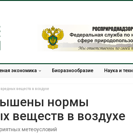
еная экономика
Биоразнообразие
Наука и тех
вредных веществ в воздухе
евышены нормы
х веществ в воздухе
В Домодедове
Панамский ка
ликвидируют
ограничивает
последствия разлива
судов из-за 
приятных метеоусловий
химикатов после пожара
пресной вод