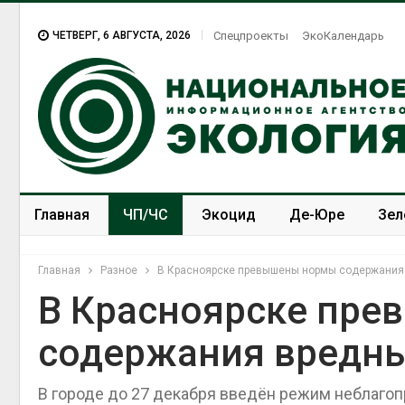
ЧЕТВЕРГ, 6 АВГУСТА, 2026
Спецпроекты
ЭкоКалендарь
Главная
ЧП/ЧС
Экоцид
Де-Юре
Зел
Спецпроекты
ЭкоЗОЖ
Главная
Разное
В Красноярске превышены нормы содержания 
В Красноярске пр
содержания вредны
В городе до 27 декабря введён режим неблаго