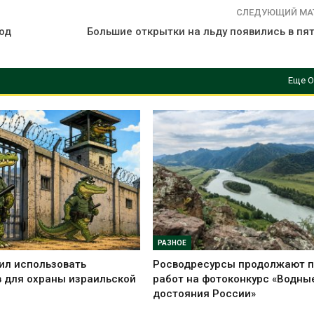
сентябре
026
СЛЕДУЮЩИЙ МА
Авг 6, 2026
од
Большие открытки на льду появились в пя
Суд запретил
использовать
Европа теряе
крокодилов для охраны
больше лесн
израильской тюрьмы
биомассы из-з
Еще О
вредителей и
026
Авг 6, 2026
РАЗНОЕ
ил использовать
Росводресурсы продолжают 
 для охраны израильской
работ на фотоконкурс «Водны
достояния России»