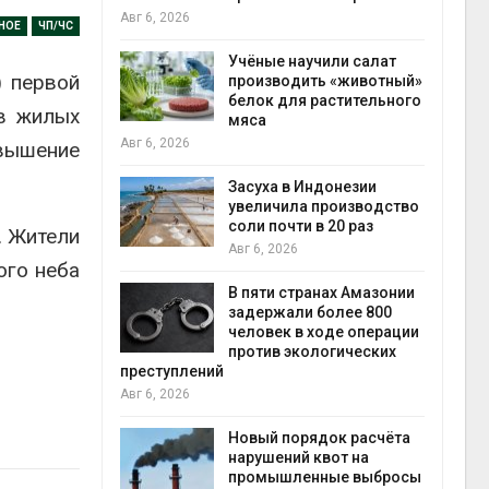
на с
Авг 6, 2026
НОЕ
ЧП/ЧС
Авг 6
провинции
Учёные научили салат
) первой
 паводков
производить «животный»
 более 140
белок для растительного
 в жилых
мяса
Авг 6, 2026
евышение
илл
Засуха в Индонезии
увеличила производство
и для сбора
соли почти в 20 раз
. Жители
Авг 6, 2026
ого неба
Авг 6
В пяти странах Амазонии
ложили
задержали более 800
ьевую воду
человек в ходе операции
 помощью
против экологических
преступлений
Авг 6, 2026
«Экопульс»
Новый порядок расчёта
я мусорных
нарушений квот на
устят в
промышленные выбросы