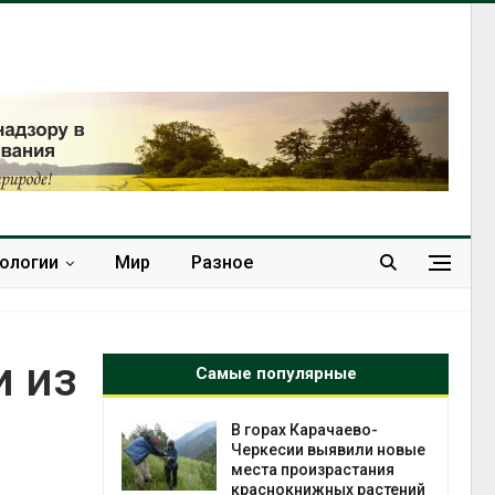
нологии
Мир
Разное
и из
Самые популярные
нал вновь
В горах Карачаево-
 загрузку
Черкесии выявили новые
дефицита
места произрастания
ы
краснокнижных растений