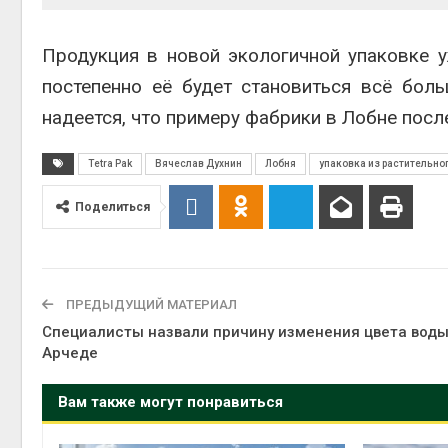
Авг 5, 2
Продукция в новой экологичной упаковке у
постепенно её будет становиться всё боль
надеется, что примеру фабрики в Лобне посл
Авг 5, 2
Tetra Pak
Вячеслав Духнин
Лобня
упаковка из растительно
Поделиться
ПРЕДЫДУЩИЙ МАТЕРИАЛ
Специалисты назвали причину изменения цвета воды
Арчеде
Вам также могут понравиться