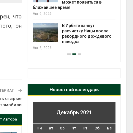
может появиться в
Авг 5
ближайшее время
Авг 6, 2026
рен, что
т всё
того, он
ой
В Ирбите начнут
а засух,
расчистку Ницы после
 рубок
рекордного дождевого
Авг 5
паводка
Авг 6, 2026
Новостной календарь
ТЕРИАЛ
ть старые
втомобили
Декабрь 2021
т Автора
Пн
Вт
Ср
Чт
Пт
Сб
Вс