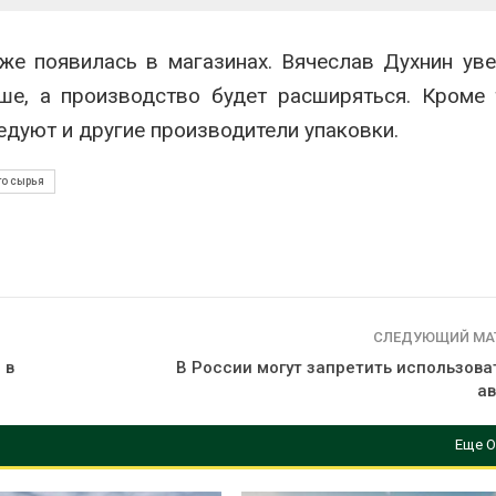
сентябре
026
Авг 6, 2026
Суд запретил
же появилась в магазинах. Вячеслав Духнин уве
использовать
Европа теряе
ше, а производство будет расширяться. Кроме 
крокодилов для охраны
больше лесн
израильской тюрьмы
биомассы из-з
едуют и другие производители упаковки.
вредителей и
026
Авг 6, 2026
го сырья
СЛЕДУЮЩИЙ МА
 в
В России могут запретить использова
а
Еще О