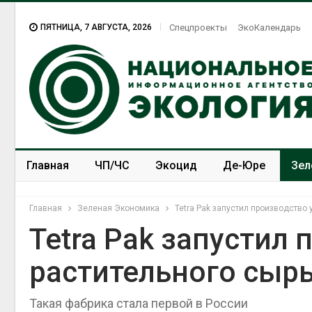
ПЯТНИЦА, 7 АВГУСТА, 2026
Спецпроекты
ЭкоКалендарь
Главная
ЧП/ЧС
Экоцид
Де-Юре
Зел
Спецпроекты
ЭкоЗОЖ
Главная
Зеленая Экономика
Tetra Pak запустил производство 
Tetra Pak запустил
растительного сырь
Такая фабрика стала первой в России