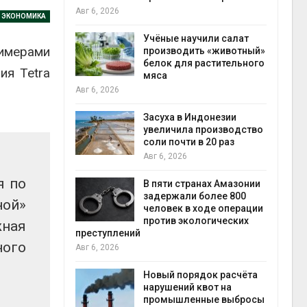
на с
Авг 6, 2026
Я ЭКОНОМИКА
Авг 6
провинции
Учёные научили салат
лимерами
 паводков
производить «животный»
 более 140
белок для растительного
ия Tetra
мяса
Авг 6, 2026
илл
Засуха в Индонезии
увеличила производство
и для сбора
соли почти в 20 раз
Авг 6, 2026
Авг 6
я по
В пяти странах Амазонии
ложили
задержали более 800
ной»
ьевую воду
человек в ходе операции
 помощью
против экологических
жная
преступлений
ного
Авг 6, 2026
«Экопульс»
Новый порядок расчёта
я мусорных
нарушений квот на
устят в
промышленные выбросы