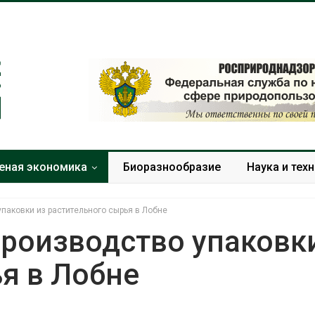
еная экономика
Биоразнообразие
Наука и тех
упаковки из растительного сырья в Лобне
 производство упаковк
я в Лобне
В Домодедове
Панамский ка
ликвидируют
ограничивает
последствия разлива
судов из-за 
химикатов после пожара
пресной вод