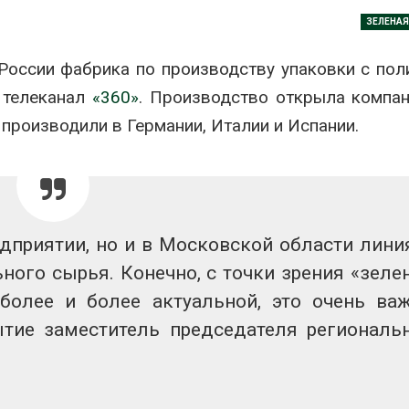
аде
Авг 6, 2026
ЗЕЛЕНА
026
В китайской 
России фабрика по производству упаковки с по
Изменение климата
Шэньси из-за
меняет ареалы бабочек
эвакуировали
 телеканал
«360»
. Производство открыла компан
по всему миру
тыс. человек
Авг 6, 2026
Авг 6, 2026
 производили в Германии, Италии и Испании.
В Австралии снизят
МЕГА и ВкусВ
стоимость установки
установили
солнечных панелей для
экообменник
бизнеса
вторсырья
026
Авг 6, 2026
едприятии, но и в Московской области лини
Москвариум отметит 11-
Учёные пред
ного сырья. Конечно, с точки зрения «зеле
летие трёхдневным
получать пит
фестивалем
из воздуха с
 более и более актуальной, это очень ва
ветра
Авг 5, 2026
тие заместитель председателя региональ
Авг 6, 2026
В Кении противников
строительства АЭС
Приложение 
проверяют по статье о
для контрол
терроризме
площадок зап