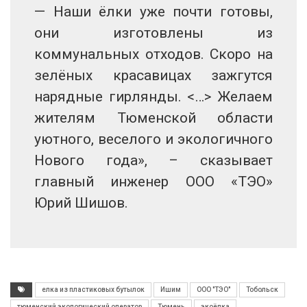
— Наши ёлки уже почти готовы,
они изготовлены из
коммунальных отходов. Скоро на
зелёных красавицах зажгутся
нарядные гирлянды. <…> Желаем
жителям Тюменской области
уютного, веселого и экологичного
Нового года», – сказывает
главный инженер ООО «ТЭО»
Юрий Шишов.
елка из пластиковых бутылок
Ишим
ООО "ТЭО"
Тобольск
тюменский экологический оператор
Тюмень
экоёлка