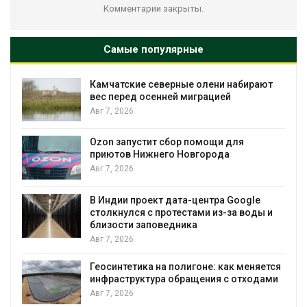
Комментарии закрыты.
Самые популярные
Камчатские северные олени набирают
и
вес перед осенней миграцией
Авг 7, 2026
А
Ozon запустит сбор помощи для
к
приютов Нижнего Новгорода
Авг 7, 2026
В Индии проект дата-центра Google
столкнулся с протестами из-за воды и
А
близости заповедника
Авг 7, 2026
Геосинтетика на полигоне: как меняется
инфраструктура обращения с отходами
Авг 7, 2026