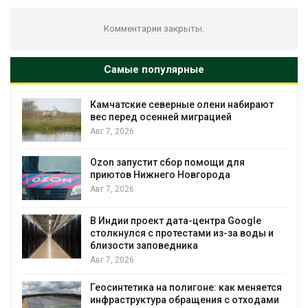
Комментарии закрыты.
Самые популярные
Камчатские северные олени набирают
и
вес перед осенней миграцией
Авг 7, 2026
А
Ozon запустит сбор помощи для
к
приютов Нижнего Новгорода
Авг 7, 2026
В Индии проект дата-центра Google
столкнулся с протестами из-за воды и
А
близости заповедника
Авг 7, 2026
Геосинтетика на полигоне: как меняется
инфраструктура обращения с отходами