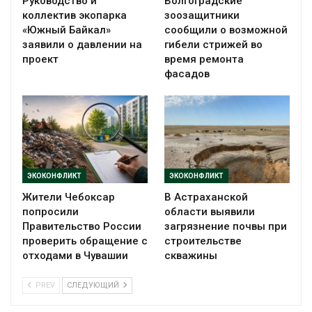
Руководство и
Волгоградские
коллектив экопарка
зоозащитники
«Южный Байкал»
сообщили о возможной
заявили о давлении на
гибели стрижей во
проект
время ремонта
фасадов
ЭКОКОНФЛИКТ
ЭКОКОНФЛИКТ
Жители Чебоксар
В Астраханской
попросили
области выявили
Правительство России
загрязнение почвы при
проверить обращение с
строительстве
отходами в Чувашии
скважины
PREV
СЛЕДУЮЩИЙ