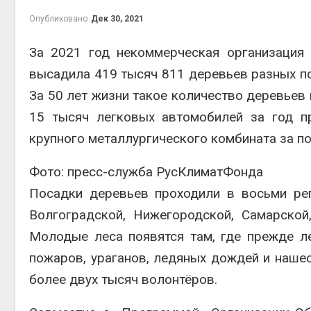
Опубликовано
Дек 30, 2021
За 2021 год некоммерческая организация
высадила 419 тысяч 811 деревьев разных пор
контей
Авг 7, 2
За 50 лет жизни такое количество деревьев 
15 тысяч легковых автомобилей за год п
крупного металлургического комбината за по
Фото: пресс-служба РусКлиматФонда
Авг 6, 2
Посадки деревьев проходили в восьми рег
Волгоградской, Нижегородской, Самарско
Молодые леса появятся там, где прежде л
Авг 6, 2
пожаров, ураганов, ледяных дождей и нашес
более двух тысяч волонтёров.