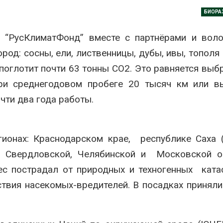
Авг 7, 2026
БИОРА
Минприроды
потребовало ускорить
Приток воды 
 “РусКлиматФонд” вместе с партнёрами и воло
строительство мусорных
водохранили
объектов и уборку
Камы в авгус
од: сосны, ели, лиственницы, дубы, ивы, тополя 
нерных площадок
превысить но
полтора раза
026
поглотит почти 63 тонны СО2. Это равняется выб
Авг 7, 2026
ри среднегодовом пробеге 20 тысяч км или в
Панамский канал вновь
ограничивает загрузку
Евросоюз по
чти два года работы.
судов из-за дефицита
увеличить вл
пресной воды
защиту приро
роста ущерба
026
Авг 7, 2026
ионах: Краснодарском крае, республике Саха (
В китайской провинции
Шэньси из-за паводков
Дом из стары
й, Свердловской, Челябинской и Московской о
эвакуировали более 140
может обходи
ес пострадал от природных и техногенных кат
тыс. человек
кондиционера
без отоплени
026
твия насекомых-вредителей. В посадках приняли
Авг 7, 2026
МЕГА и ВкусВилл
установили
Камчатские 
экообменники для сбора
олени набира