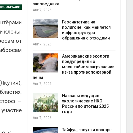
заповедника
ЗНООБРАЗИЕ
Авг 7, 2026
в
нтёрами
ща Волги и
Геосинтетика на
те может
полигоне: как меняется
и клёны.
рму почти в
инфраструктура
конт
обращения с отходами
Авг 7
росам от
Авг 7, 2026
ыбросам
требовал
Американские экологи
ожения в
предупредили о
ды на фоне
масштабном загрязнении
 от пожаров
из-за противопожарной
Авг 6
пены
Якутия),
Авг 7, 2026
х шин
бластях.
ться без
Названы ведущие
астроф —
 и почти
экологические НКО
я
России по итогам 2025
Авг 6
 участие
года
Авг 7, 2026
северные
ют вес
Тайфун, засуха и пожары: