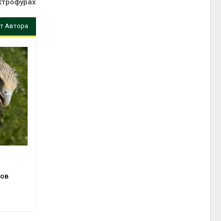
ктрофурах
т Автора
ов