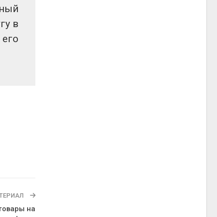
нный
гу в
его
ТЕРИАЛ
товары на