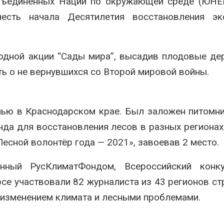
ъединенных Наций по окружающей среде (ЮНЕ
вторсырья
перед осенне
026
Авг 7, 2026
сть начала Десятилетия восстановления эко
Учёные предложили
Ozon запусти
получать питьевую воду
помощи для 
из воздуха с помощью
Нижнего Нов
одной акции “Сады мира”, высадив плодовые де
ветра
Авг 7, 2026
ь о не вернувшихся со Второй мировой войны.
026
нью в Краснодарском крае. Был заложен питомн
да для восстановления лесов в разных регионах
есной волонтёр года — 2021», завоевав 2 место.
нный РусКлиматФондом, Всероссийский конк
се участвовали 82 журналиста из 43 регионов ст
 изменением климата и лесными проблемами.