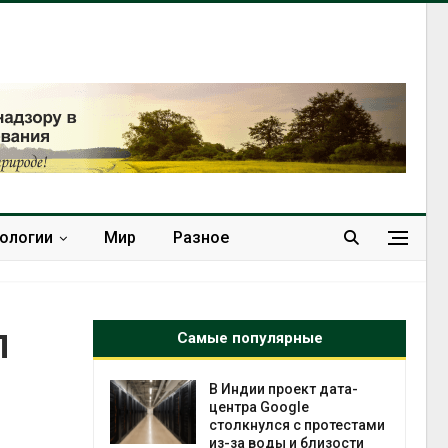
нологии
Мир
Разное
л
Самые популярные
 ускорит
В Индии проект дата-
нечной
центра Google
-за роста
столкнулся с протестами
ороны ИИ
из-за воды и близости