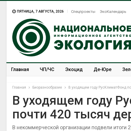
ПЯТНИЦА, 7 АВГУСТА, 2026
Спецпроекты
ЭкоКалендарь
Главная
ЧП/ЧС
Экоцид
Де-Юре
Зел
Спецпроекты
ЭкоЗОЖ
Главная
Биоразнообразие
В уходящем году РусКлиматФонд по
В уходящем году Р
почти 420 тысяч де
В некоммерческой организации подвели итоги 2