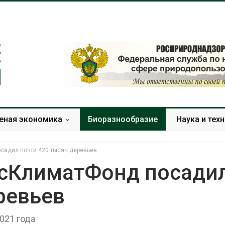
еная экономика
Биоразнообразие
Наука и тех
садил почти 420 тысяч деревьев
усКлиматФонд посади
ревьев
Дождевая вода с крыш
Южная Корея
может помочь городам
развитие сол
переживать жару
энергетики из
021 года
спроса со ст
Авг 7, 2026