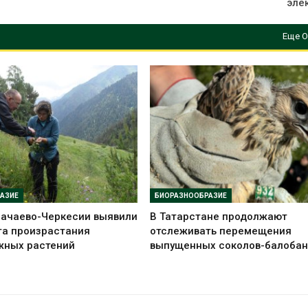
эле
Еще О
АЗИЕ
БИОРАЗНООБРАЗИЕ
рачаево-Черкесии выявили
В Татарстане продолжают
та произрастания
отслеживать перемещения
жных растений
выпущенных соколов-балобан