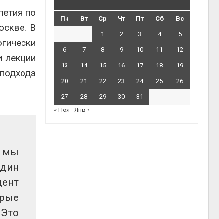
летия по
Пн
Вт
Ср
Чт
Пт
Сб
Вс
оскве. В
1
2
3
4
5
огически
6
7
8
9
10
11
12
и лекции
13
14
15
16
17
18
19
 подхода
20
21
22
23
24
25
26
27
28
29
30
31
« Ноя
Янв »
, мы
один
дент
орые
 Это