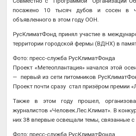
Совместно с Программой Организации Об
Авг 6, 2
посажено 10 тысяч дубов и сосен в че
объявленного в этом году ООН.
РусКлиматФонд принял участие в междунар
территории городской фермы (ВДНХ) в памят
Авг 6, 2
Фото: пресс-служба РусКлиматФонда
Проект «Метеоплантация» начался этой осе
— первый из сети питомников РусКлиматФон
Проект почти сразу стал призёром премии «Л
Также в этом году прошел, организова
журналистов «Человек.Лес.Климат». В конкур
них 38 впервые освещали темы, связанные с
Фото: пресс-служба РусКлиматФонда