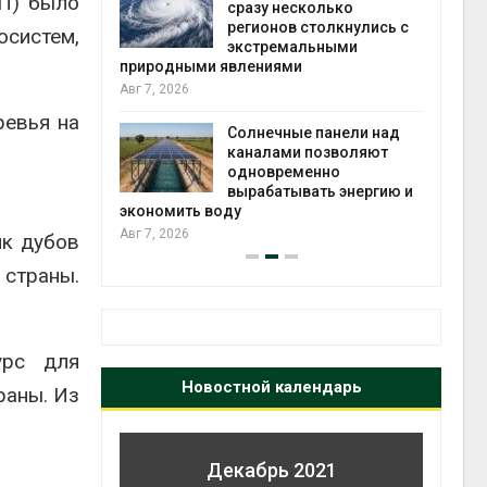
П) было
й миграцией
сразу несколько
регионов столкнулись с
Авг 6
систем,
экстремальными
природными явлениями
т сбор
Авг 7, 2026
приютов
города
ревья на
Солнечные панели над
каналами позволяют
Авг 6
одновременно
вырабатывать энергию и
экономить воду
Авг 7, 2026
ик дубов
 страны.
урс для
Новостной календарь
раны. Из
Декабрь 2021