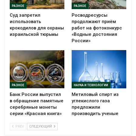
РАЗНОЕ
РАЗНОЕ
Суд запретил
Росводресурсы
использовать
продолжают приём
крокодилов для охраны
работ на фотоконкурс
израильской тюрьмы
«Водные достояния
России»
РАЗНОЕ
НАУКА И ТЕХНОЛОГИИ
Банк России выпустил
Метиловый спирт из
в обращение памятные
углекислого газа
серебряные монеты
предложили
серии «Красная книга»
производить ученые
PREV
СЛЕДУЮЩИЙ