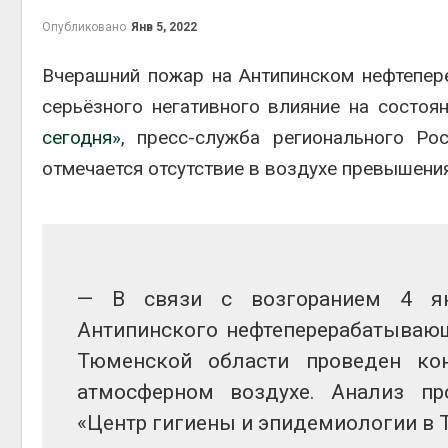
Опубликовано
Янв 5, 2022
Минприроды
потребовало 
Вчерашний пожар на Антипинском нефтепе
строительств
объектов и уб
серьёзного негативного влияние на состоя
контейнерных площадок
Авг 7, 2026
сегодня»
, пресс-служба регионального Ро
отмечается отсутствие в воздухе превышен
Панамский ка
ограничивает 
судов из-за д
пресной воды
Авг 6, 2026
В китайской п
— В связи с возгоранием 4 ян
Шэньси из-за
эвакуировали 
Антипинского нефтеперерабатывающ
тыс. человек
Тюменской области проведен ко
Авг 6, 2026
атмосферном воздухе. Анализ пр
МЕГА и ВкусВ
«Центр гигиены и эпидемиологии в 
установили
экообменники