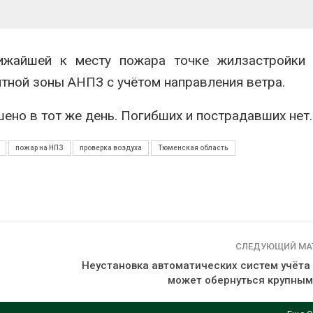
перед осенней миграцией
Авг 7, 2026
прир
ложили
Ozon запустит сбор
ижайшей к месту пожара точке жилзастройки 
Авг 7,
ьевую воду
помощи для приютов
 помощью
Нижнего Новгорода
итной зоны АНПЗ с учётом направления ветра.
Авг 7, 2026
ено в тот же день. Погибших и пострадавших нет.
экон
пожар на НПЗ
проверка воздуха
Тюменская область
Авг 7,
СЛЕДУЮЩИЙ МА
Неустановка автоматических систем учёта
может обернуться крупны