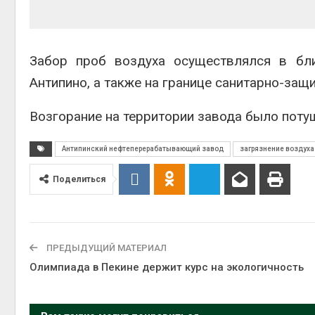
вторсырья
Авг 6, 2026
Учёные пред
Забор проб воздуха осуществлялся в бл
получать пит
из воздуха с
Антипино, а также на границе санитарно-защ
ветра
Авг 6, 2026
Возгорание на территории завода было потуш
Антипинский нефтеперерабатывающий завод
загрязнение воздуха
Поделиться
ПРЕДЫДУЩИЙ МАТЕРИАЛ
Олимпиада в Пекине держит курс на экологичность