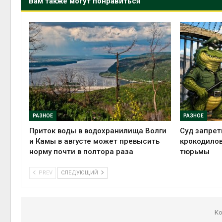
Вам также могут понравиться
РАЗНОЕ
РАЗНОЕ
Приток воды в водохранилища Волги
Суд запрет
и Камы в августе может превысить
крокодилов
норму почти в полтора раза
тюрьмы
PREV
СЛЕДУЮЩИЙ
Ко