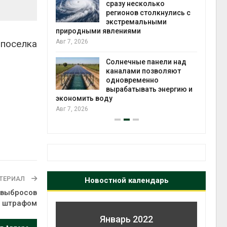
сразу несколько
вторсырья
регионов столкнулись с
Авг 6, 2026
экстремальными
одными явлениями
Учёные пр
поселка
 2026
получать п
из воздуха
Солнечные панели над
ветра
каналами позволяют
Авг 6, 2026
одновременно
вырабатывать энергию и
омить воду
 2026
ТЕРИАЛ
Новостной календарь
 выбросов
м штрафом
Январь 2022