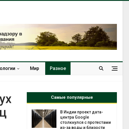
нологии
Мир
Разное
ух
Самые популярные
ц
В Индии проект дата-
Дождевая в
центра Google
может помо
столкнулся с протестами
переживать
из-за воды и близости
Авг 7, 2026