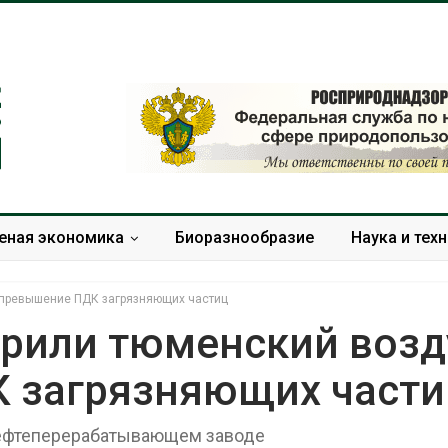
еная экономика
Биоразнообразие
Наука и тех
 превышение ПДК загрязняющих частиц
рили тюменский возд
 загрязняющих части
а с крыш
Южная Корея ускорит
ь городам
развитие солнечной
ару
энергетики из-за роста
нефтеперерабатывающем заводе
спроса со стороны ИИ