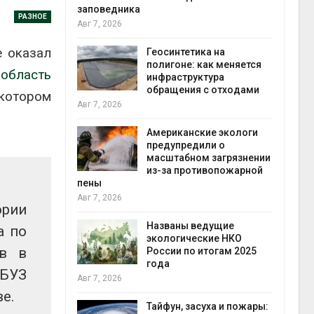
ведника
РАЗНОЕ
 2026
Минприрод
потребовал
е оказал
Геосинтетика на
строительс
полигоне: как меняется
объектов и 
область
инфраструктура
контейнерных площадок
обращения с отходами
Авг 7, 2026
котором
 2026
Панамский 
Американские экологи
ограничивае
предупредили о
судов из-з
масштабном загрязнении
пресной во
из-за противопожарной
Авг 6, 2026
 2026
В китайско
рии
Шэньси из-
Названы ведущие
эвакуировал
а по
экологические НКО
тыс. челове
тв в
России по итогам 2025
Авг 6, 2026
года
ФБУЗ
 2026
МЕГА и Вку
е.
установили
Тайфун, засуха и пожары:
экообменни