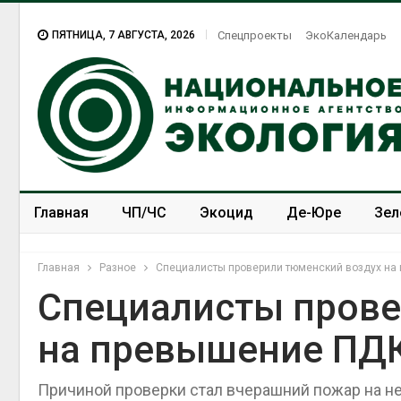
ПЯТНИЦА, 7 АВГУСТА, 2026
Спецпроекты
ЭкоКалендарь
Главная
ЧП/ЧС
Экоцид
Де-Юре
Зел
Спецпроекты
ЭкоЗОЖ
Главная
Разное
Специалисты проверили тюменский воздух на
Специалисты прове
на превышение ПДК
Дождевая вод
может помоч
переживать ж
Причиной проверки стал вчерашний пожар на 
Авг 7, 2026