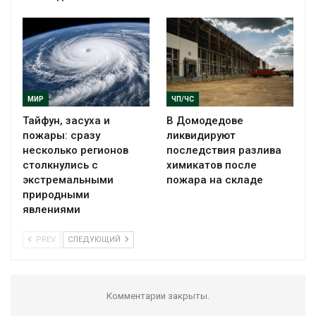
МИР
ЧП/ЧС
Тайфун, засуха и
В Домодедове
пожары: сразу
ликвидируют
несколько регионов
последствия разлива
столкнулись с
химикатов после
экстремальными
пожара на складе
природными
явлениями
PREV
СЛЕДУЮЩИЙ
Комментарии закрыты.