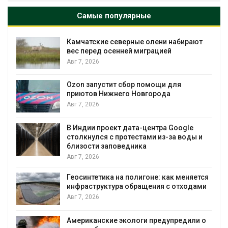
Самые популярные
Камчатские северные олени набирают
и
вес перед осенней миграцией
Авг 7, 2026
А
Ozon запустит сбор помощи для
к
приютов Нижнего Новгорода
Авг 7, 2026
В Индии проект дата-центра Google
столкнулся с протестами из-за воды и
А
близости заповедника
Авг 7, 2026
Геосинтетика на полигоне: как меняется
инфраструктура обращения с отходами
Авг 7, 2026
Американские экологи предупредили о