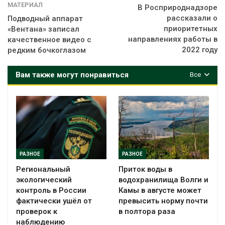
МАТЕРИАЛ
В Росприроднадзоре
рассказали о
Подводный аппарат
приоритетных
«Вентана» записал
направлениях работы в
качественное видео с
2022 году
редким бочкоглазом
Вам также могут понравиться
Все
РАЗНОЕ
РАЗНОЕ
Региональный
Приток воды в
экологический
водохранилища Волги и
контроль в России
Камы в августе может
фактически ушёл от
превысить норму почти
проверок к
в полтора раза
наблюдению