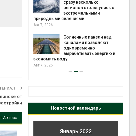
й миграцией
сразу несколько
регионов столкнулись с
Авг 6
экстремальными
природными явлениями
т сбор
Авг 7, 2026
приютов
города
Солнечные панели над
каналами позволяют
Авг 6
одновременно
вырабатывать энергию и
экономить воду
Авг 7, 2026
ТЕРИАЛ
линске от
застройки
Новостной календарь
т Автора
Январь 2022