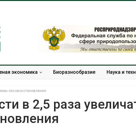
еная экономика
Биоразнообразие
Наука и тех
бъемы лесовосстановления
ти в 2,5 раза увелича
ановления
Дождевая вода с крыш
Южная Корея
может помочь городам
развитие сол
переживать жару
энергетики из
спроса со ст
Авг 7, 2026