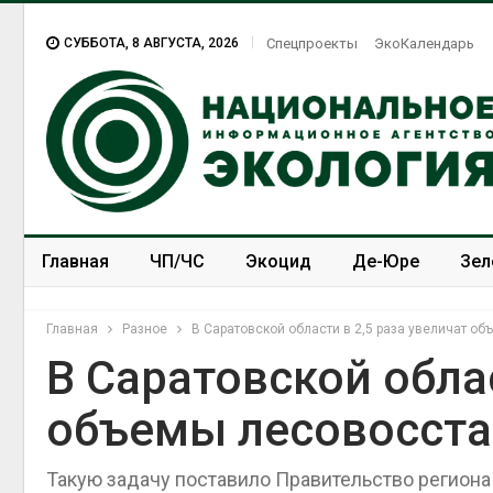
СУББОТА, 8 АВГУСТА, 2026
Спецпроекты
ЭкоКалендарь
Главная
ЧП/ЧС
Экоцид
Де-Юре
Зел
Спецпроекты
ЭкоЗОЖ
Главная
Разное
В Саратовской области в 2,5 раза увеличат о
В Саратовской облас
объемы лесовосст
Такую задачу поставило Правительство региона