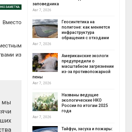
заповедника
ЭКОЗАМЕТКА
Авг 7, 2026
в
. Вместо
ща Волги и
Геосинтетика на
те может
полигоне: как меняется
рму почти в
инфраструктура
конт
обращения с отходами
Авг 7
Авг 7, 2026
местным
твами из
требовал
Американские экологи
ожения в
предупредили о
ды на фоне
масштабном загрязнении
 от пожаров
из-за противопожарной
Авг 6
пены
Авг 7, 2026
х шин
ться без
Названы ведущие
 и почти
экологические НКО
у мы
я
России по итогам 2025
Авг 6
сячи
года
Авг 7, 2026
аших
северные
ства
ют вес
Тайфун, засуха и пожары: