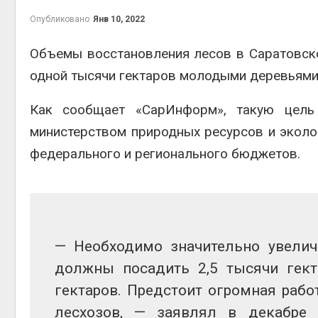
Опубликовано
Янв 10, 2022
Объемы восстановления лесов в Саратовской
одной тысячи гектаров молодыми деревьями 
контей
Авг 7, 2
Как сообщает «СарИнформ», такую цель
министерством природных ресурсов и эколо
федерального и регионального бюджетов.
Авг 6, 2
— Необходимо значительно увели
Авг 6, 2
должны посадить 2,5 тысячи гект
гектаров. Предстоит огромная работ
лесхозов, — заявлял в декабре 