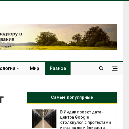
нологии
Мир
Разное
т
Самые популярные
 ускорит
В Индии проект дата-
нечной
центра Google
-за роста
столкнулся с протестами
ороны ИИ
из-за воды и близости