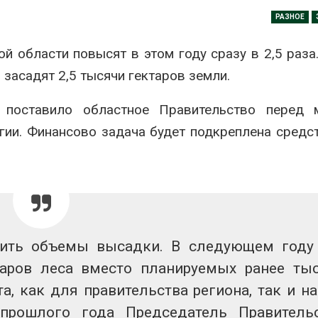
Авг 7, 2026
РАЗНОЕ
Минприроды
потребовало ускорить
Приток воды 
 области повысят в этом году сразу в 2,5 раза
строительство мусорных
водохранили
объектов и уборку
Камы в авгус
засадят 2,5 тысячи гектаров земли.
нерных площадок
превысить но
полтора раза
026
Авг 7, 2026
 поставило областное Правительство перед 
Панамский канал вновь
гии. Финансово задача будет подкреплена средс
ограничивает загрузку
Евросоюз по
судов из-за дефицита
увеличить вл
пресной воды
защиту приро
роста ущерба
026
Авг 7, 2026
В китайской провинции
Шэньси из-за паводков
Дом из стары
эвакуировали более 140
может обходи
тыс. человек
кондиционера
чить объемы высадки. В следующем год
без отоплени
026
аров леса вместо планируемых ранее ты
Авг 7, 2026
МЕГА и ВкусВилл
а, как для правительства региона, так и н
установили
Камчатские 
прошлого года Председатель Правитель
экообменники для сбора
олени набира