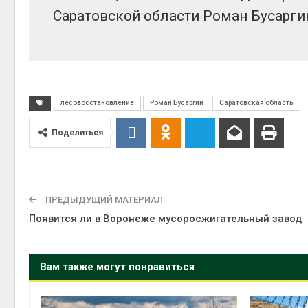
Саратовской области Роман Бусарги
Авг 6, 2
Авг 6, 2
лесовосстановление
Роман Бусаргин
Саратовская область
Поделиться
ПРЕДЫДУЩИЙ МАТЕРИАЛ
Появится ли в Воронеже мусоросжигательный завод
Вам также могут понравиться