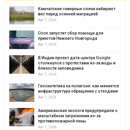
Камчатские северные олени набирают
и
вес перед осенней миграцией
Авг 7, 2026
А
Ozon запустит сбор помощи для
к
приютов Нижнего Новгорода
Авг 7, 2026
В Индии проект дата-центра Google
столкнулся с протестами из-за воды и
А
близости заповедника
Авг 7, 2026
Геосинтетика на полигоне: как меняется
инфраструктура обращения с отходами
Авг 7, 2026
Американские экологи предупредили о
масштабном загрязнении из-за
противопожарной пены
Авг 7, 2026