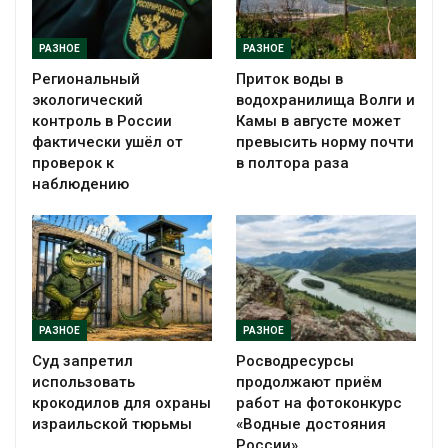
РАЗНОЕ
РАЗНОЕ
Региональный
Приток воды в
экологический
водохранилища Волги и
контроль в России
Камы в августе может
фактически ушёл от
превысить норму почти
проверок к
в полтора раза
наблюдению
РАЗНОЕ
РАЗНОЕ
Суд запретил
Росводресурсы
использовать
продолжают приём
крокодилов для охраны
работ на фотоконкурс
израильской тюрьмы
«Водные достояния
России»