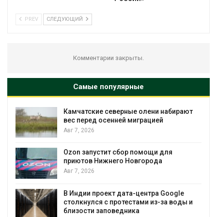
PREV
СЛЕДУЮЩИЙ
Комментарии закрыты.
Самые популярные
Камчатские северные олени набирают
и
вес перед осенней миграцией
Авг 7, 2026
А
Ozon запустит сбор помощи для
к
приютов Нижнего Новгорода
Авг 7, 2026
В Индии проект дата-центра Google
столкнулся с протестами из-за воды и
А
близости заповедника