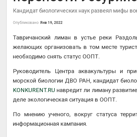
Кандидат биологических наук развеял мифы во
Опубликовано
Янв 19, 2022
контей
Тавричанский лиман в устье реки Раздол
Авг 7, 2
желающих организовать в том месте турист
необходимо снять статус ООПТ.
Руководитель Центра аквакультуры и при
Авг 6, 2
морской биологии ДВО РАН, кандидат биоло
KONKURENT.RU
навредит ли лиману развитие
деле экологическая ситуация в ООПТ.
Авг 6, 2
По мнению ученого, вокруг статуса терр
информационная кампания.