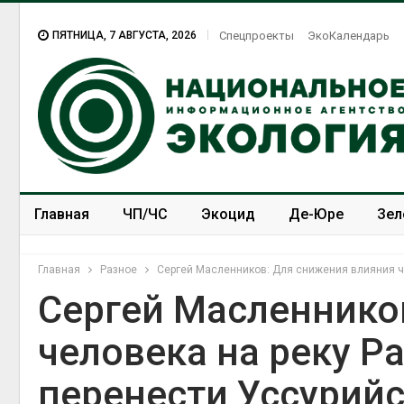
ПЯТНИЦА, 7 АВГУСТА, 2026
Спецпроекты
ЭкоКалендарь
Главная
ЧП/ЧС
Экоцид
Де-Юре
Зел
Спецпроекты
ЭкоЗОЖ
Главная
Разное
Сергей Масленников: Для снижения влияния ч
Сергей Масленнико
человека на реку Р
перенести Уссурий