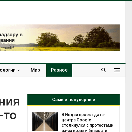
нологии
Мир
Разное
ния
Самые популярные
-то
 ускорит
В Индии проект дата-
нечной
центра Google
-за роста
столкнулся с протестами
ороны ИИ
из-за воды и близости