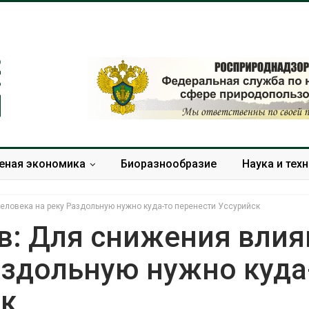
еная экономика
Биоразнообразие
Наука и тех
еловека на реку Раздольную нужно куда-то перенести Уссурийск
в: Для снижения влия
аздольную нужно куда
Дождевая вода с крыш
Южная Корея
может помочь городам
развитие сол
ск
переживать жару
энергетики из
спроса со ст
Авг 7, 2026