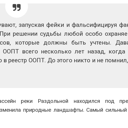
вторсырья
перед осенне
026
Авг 7, 2026
Учёные предложили
Ozon запусти
увают, запуская фейки и фальсифицируя фа
получать питьевую воду
помощи для 
из воздуха с помощью
Нижнего Нов
 При решении судьбы любой особо охраня
ветра
Авг 7, 2026
026
нсов, которые должны быть учтены. Дав
 ООПТ всего несколько лет назад, когда
в реестр ООПТ. До этого никто и не помнил,
ассейн реки Раздольной находился под пре
 изменила природные ландшафты. Самый сильный