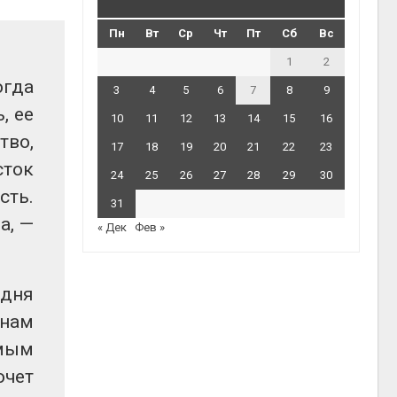
Пн
Вт
Ср
Чт
Пт
Сб
Вс
1
2
огда
3
4
5
6
7
8
9
, ее
10
11
12
13
14
15
16
тво,
17
18
19
20
21
22
23
сток
24
25
26
27
28
29
30
сть.
31
а, —
« Дек
Фев »
одня
анам
амым
очет