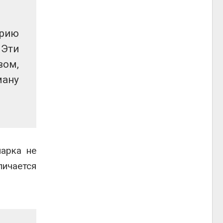
орию
 Эти
вом,
ману
парка не
личается