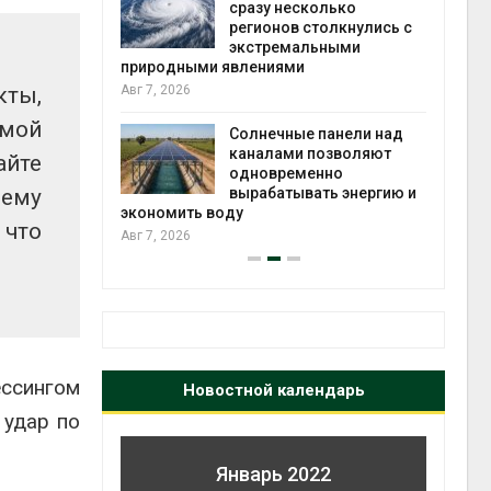
й миграцией
сразу несколько
регионов столкнулись с
Авг 6
экстремальными
природными явлениями
т сбор
кты,
Авг 7, 2026
приютов
города
емой
Солнечные панели над
каналами позволяют
Авг 6
айте
одновременно
 ему
вырабатывать энергию и
экономить воду
 что
Авг 7, 2026
ссингом
Новостной календарь
 удар по
Январь 2022