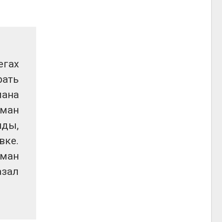
егах
рать
мана
иман
иды,
вке.
иман
азал