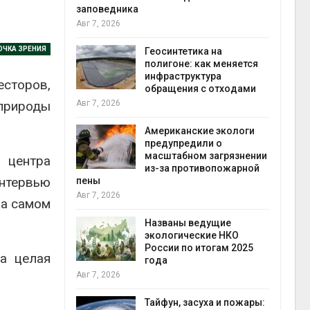
заповедника
Авг 7, 2026
в
ОЧКА ЗРЕНИЯ
ща Волги и
Геосинтетика на
те может
полигоне: как меняется
рму почти в
инфраструктура
конт
сторов,
обращения с отходами
Авг 7
 природы
Авг 7, 2026
требовал
Американские экологи
ожения в
предупредили о
ды на фоне
масштабном загрязнении
 центра
 от пожаров
из-за противопожарной
Авг 6
интервью
пены
Авг 7, 2026
на самом
х шин
ться без
Названы ведущие
 и почти
экологические НКО
я
России по итогам 2025
Авг 6
на целая
года
Авг 7, 2026
северные
ют вес
Тайфун, засуха и пожары: