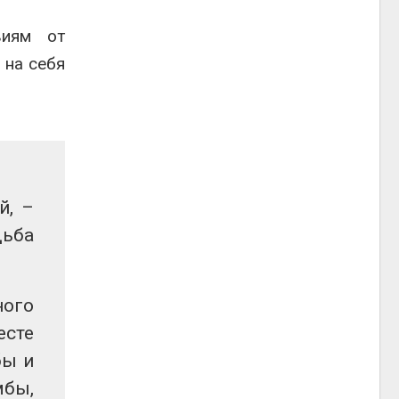
виям от
 на себя
й, –
дьба
ного
есте
бы и
мбы,