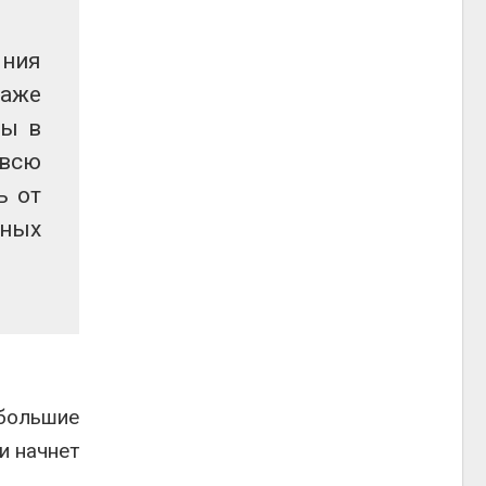
яния
даже
сы в
 всю
ь от
нных
 большие
и начнет