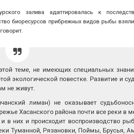
урского залива адаптировалась к последст
ство биоресурсов прибрежных видов рыбы взяли
 говорит.
этой теме, не имеющих специальных знани
этой экологической повестке. Развитие и су
ам не живут.
чанский лиман) не оказывает судьбонос
режье Хасанского района почти все реки в м
 и в них и происходит воспроизводство ры
еки Туманной, Рязановки, Поймы, Брусья, А