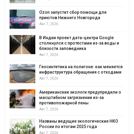
Авг
Ozon запустит сбор помощи для
приютов Нижнего Новгорода
Авг 7, 2026
В Индии проект дата-центра Google
столкнулся с протестами из-за воды и
Авг
близости заповедника
Авг 7, 2026
Геосинтетика на полигоне: как меняется
инфраструктура обращения с отходами
Авг 7, 2026
Американские экологи предупредили о
масштабном загрязнении из-за
противопожарной пены
Авг 7, 2026
Названы ведущие экологические НКО
России по итогам 2025 года
Авг 7, 2026