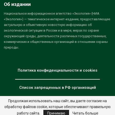
Об издании
Национальное информационное агентство «Экология» (НИА
«Экология») — тематическое интернет-издание, предоставляющее
актуальную и объективную новостную информацию об
экологической ситуации в России и в мире, мерах по охране
окружающей среды, деятельности различных государственных,
коммерческих и общественных организаций в отношении охраны
природы.
Политика конфиденциальности и cookies
Список запрещенных в РФ организаций
Продолжая использовать наш сайт, вы даете согласие на
обработку файлов cookie, которые обеспечивают правильную
© 2026 - НИА "Экология". Все права защищены.
Дизайн:
nia.eco
работу сайта.
Принимаю
Читать больше