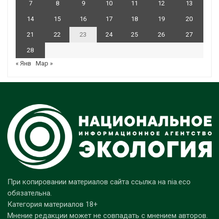
7
8
9
10
11
12
13
14
15
16
17
18
19
20
21
22
23
24
25
26
27
28
« Янв
Мар »
При копировании материалов сайта ссылка на nia.eco
обязательна.
Категория материалов 18+
Мнение редакции может не совпадать с мнением авторов.