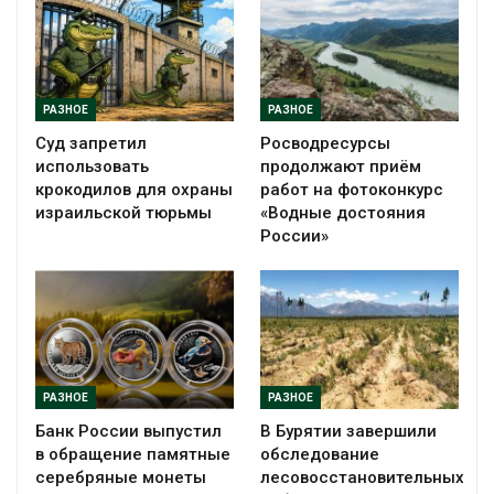
РАЗНОЕ
РАЗНОЕ
Суд запретил
Росводресурсы
использовать
продолжают приём
крокодилов для охраны
работ на фотоконкурс
израильской тюрьмы
«Водные достояния
России»
РАЗНОЕ
РАЗНОЕ
Банк России выпустил
В Бурятии завершили
в обращение памятные
обследование
серебряные монеты
лесовосстановительных